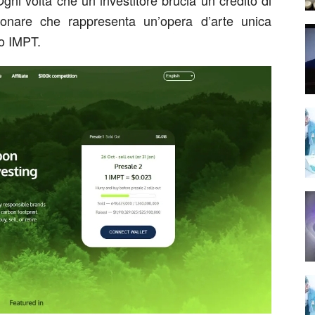
gni volta che un investitore brucia un credito di
ionare che rappresenta un’opera d’arte unica
to IMPT.