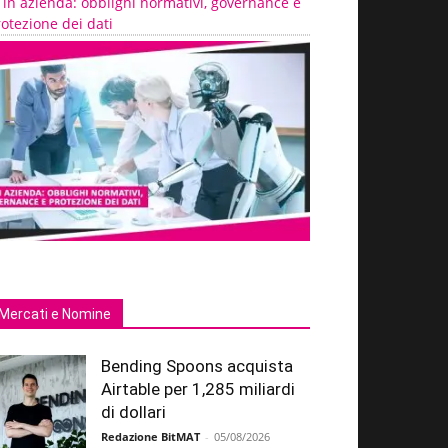
 in azienda: obblighi normativi, governance e
otezione dei dati
Mercati e Nomine
Bending Spoons acquista
Airtable per 1,285 miliardi
di dollari
Redazione BitMAT
-
05/08/2026