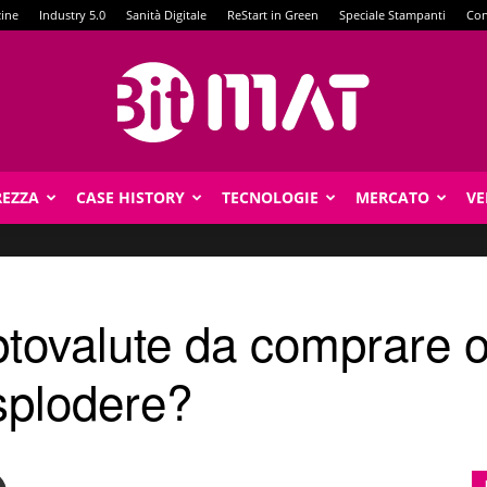
zine
Industry 5.0
Sanità Digitale
ReStart in Green
Speciale Stampanti
Con
REZZA
CASE HISTORY
TECNOLOGIE
MERCATO
VE
BitMat
iptovalute da comprare 
splodere?