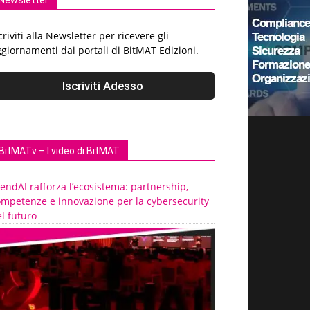
Newsletter
criviti alla Newsletter per ricevere gli
giornamenti dai portali di BitMAT Edizioni.
BitMATv – I video di BitMAT
endAI rafforza l’ecosistema: partnership,
ompetenze e innovazione per la cybersecurity
l futuro