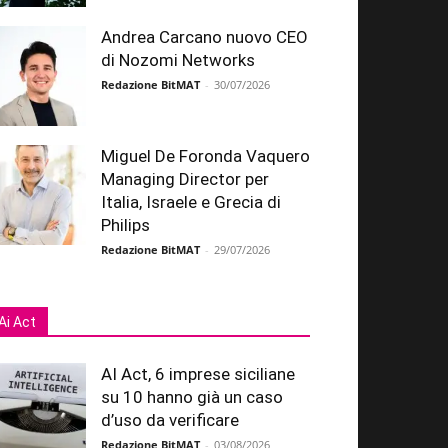
Andrea Carcano nuovo CEO
di Nozomi Networks
Redazione BitMAT
-
30/07/2026
Miguel De Foronda Vaquero
Managing Director per
Italia, Israele e Grecia di
Philips
Redazione BitMAT
-
29/07/2026
Ai Act
AI Act, 6 imprese siciliane
su 10 hanno già un caso
d’uso da verificare
Redazione BitMAT
-
03/08/2026