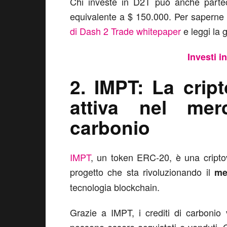
Chi investe in D2T può anche parte
equivalente a $ 150.000. Per saperne d
di Dash 2 Trade whitepaper
e leggi la 
Investi i
2. IMPT: La crip
attiva nel mer
carbonio
IMPT
, un token ERC-20, è una cripto
progetto che sta rivoluzionando il
me
tecnologia blockchain.
Grazie a IMPT, i crediti di carbonio