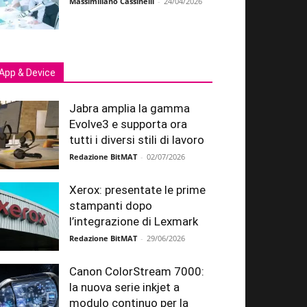
Massimiliano Cassinelli
-
24/04/2026
App & Device
Jabra amplia la gamma
Evolve3 e supporta ora
tutti i diversi stili di lavoro
Redazione BitMAT
-
02/07/2026
Xerox: presentate le prime
stampanti dopo
l’integrazione di Lexmark
Redazione BitMAT
-
29/06/2026
Canon ColorStream 7000:
la nuova serie inkjet a
modulo continuo per la