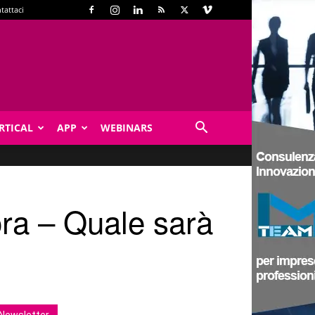
tattaci
RTICAL
APP
WEBINARS
ora – Quale sarà