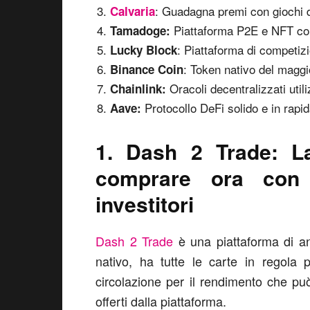
: Guadagna premi con giochi 
Calvaria
Piattaforma P2E e NFT con
Tamadoge:
: Piattaforma di competiz
Lucky Block
: Token nativo del magg
Binance Coin
Oracoli decentralizzati utili
Chainlink:
Protocollo DeFi solido e in rapid
Aave:
1. Dash 2 Trade: La
comprare ora con 
investitori
Dash 2 Trade
è una piattaforma di anal
nativo, ha tutte le carte in regola p
circolazione per il rendimento che può 
offerti dalla piattaforma.