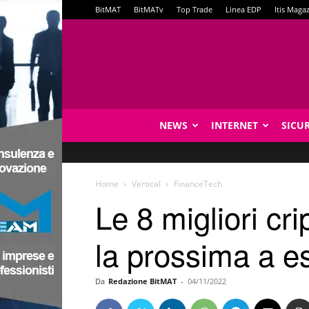
BitMAT
BitMATv
Top Trade
Linea EDP
Itis Maga
NEWS
INTERNET
SICU
Home
Vertical
FinanceTech
Le 8 migliori cr
la prossima a e
Da
Redazione BitMAT
-
04/11/2022