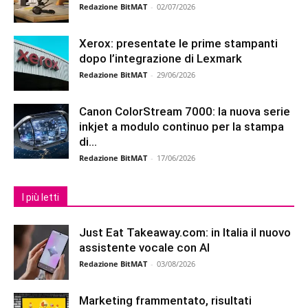
Redazione BitMAT
-
02/07/2026
Xerox: presentate le prime stampanti
dopo l’integrazione di Lexmark
Redazione BitMAT
-
29/06/2026
Canon ColorStream 7000: la nuova serie
inkjet a modulo continuo per la stampa
di...
Redazione BitMAT
-
17/06/2026
I più letti
Just Eat Takeaway.com: in Italia il nuovo
assistente vocale con AI
Redazione BitMAT
-
03/08/2026
Marketing frammentato, risultati