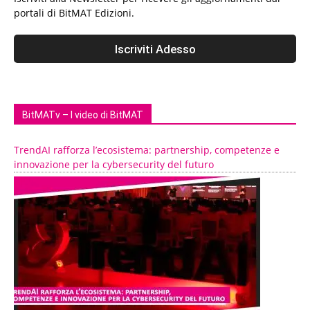
portali di BitMAT Edizioni.
BitMATv – I video di BitMAT
TrendAI rafforza l’ecosistema: partnership, competenze e
innovazione per la cybersecurity del futuro