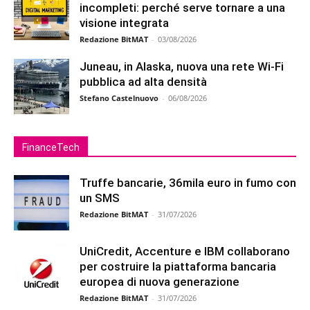
incompleti: perché serve tornare a una
visione integrata
Redazione BitMAT
-
03/08/2026
Juneau, in Alaska, nuova una rete Wi-Fi
pubblica ad alta densità
Stefano Castelnuovo
-
06/08/2026
FinanceTech
Truffe bancarie, 36mila euro in fumo con
un SMS
Redazione BitMAT
-
31/07/2026
UniCredit, Accenture e IBM collaborano
per costruire la piattaforma bancaria
europea di nuova generazione
Redazione BitMAT
-
31/07/2026