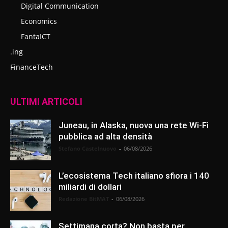
Digital Communication
Economics
FantaICT
.ing
FinanceTech
ULTIMI ARTICOLI
Juneau, in Alaska, nuova una rete Wi-Fi
pubblica ad alta densità
Stefano Castelnuovo
-
06/08/2026
L’ecosistema Tech italiano sfiora i 140
miliardi di dollari
Redazione BitMAT
-
06/08/2026
Settimana corta? Non basta per