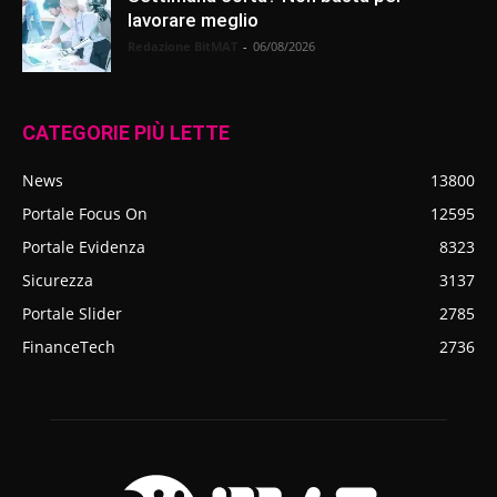
lavorare meglio
Redazione BitMAT
-
06/08/2026
CATEGORIE PIÙ LETTE
News
13800
Portale Focus On
12595
Portale Evidenza
8323
Sicurezza
3137
Portale Slider
2785
FinanceTech
2736