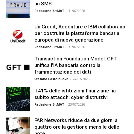
un SMS
Redazione BitMAT
-
31/07/2026
UniCredit, Accenture e IBM collaborano
per costruire la piattaforma bancaria
europea di nuova generazione
Redazione BitMAT
-
31/07/2026
Transaction Foundation Model: GFT
unifica l’IA bancaria contro la
frammentazione dei dati
Stefano Castelnuovo
-
24/07/2026
Il 41% delle istituzioni finanziarie ha
subito attacchi cyber distruttivi
Redazione BitMAT
-
23/07/2026
FAR Networks riduce da due giorni a
quattro ore la gestione mensile delle
note...