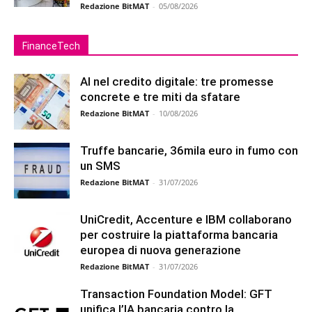
Redazione BitMAT
-
05/08/2026
FinanceTech
AI nel credito digitale: tre promesse
concrete e tre miti da sfatare
Redazione BitMAT
-
10/08/2026
Truffe bancarie, 36mila euro in fumo con
un SMS
Redazione BitMAT
-
31/07/2026
UniCredit, Accenture e IBM collaborano
per costruire la piattaforma bancaria
europea di nuova generazione
Redazione BitMAT
-
31/07/2026
Transaction Foundation Model: GFT
unifica l’IA bancaria contro la