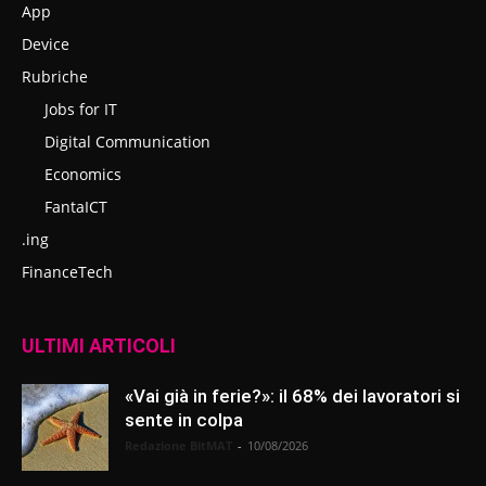
App
Device
Rubriche
Jobs for IT
Digital Communication
Economics
FantaICT
.ing
FinanceTech
ULTIMI ARTICOLI
«Vai già in ferie?»: il 68% dei lavoratori si
sente in colpa
Redazione BitMAT
-
10/08/2026