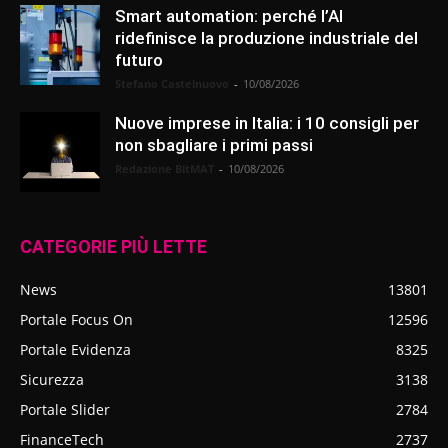
Smart automation: perché l’AI
ridefinisce la produzione industriale del
futuro
Stefano Castelnuovo
-
10/08/2026
Nuove imprese in Italia: i 10 consigli per
non sbagliare i primi passi
Redazione BitMAT
-
10/08/2026
CATEGORIE PIÙ LETTE
News
13801
Portale Focus On
12596
Portale Evidenza
8325
Sicurezza
3138
Portale Slider
2784
FinanceTech
2737