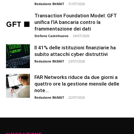
Redazione BitMAT
-
31/07/2026
Transaction Foundation Model: GFT
unifica l’IA bancaria contro la
frammentazione dei dati
Stefano Castelnuovo
-
24/07/2026
Il 41% delle istituzioni finanziarie ha
subito attacchi cyber distruttivi
Redazione BitMAT
-
23/07/2026
FAR Networks riduce da due giorni a
quattro ore la gestione mensile delle
note...
Redazione BitMAT
-
22/07/2026