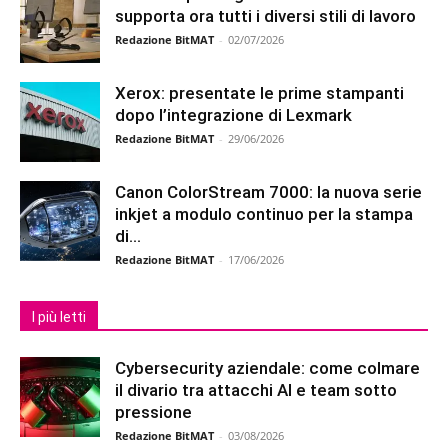
supporta ora tutti i diversi stili di lavoro
Redazione BitMAT
-
02/07/2026
Xerox: presentate le prime stampanti
dopo l’integrazione di Lexmark
Redazione BitMAT
-
29/06/2026
Canon ColorStream 7000: la nuova serie
inkjet a modulo continuo per la stampa
di...
Redazione BitMAT
-
17/06/2026
I più letti
Cybersecurity aziendale: come colmare
il divario tra attacchi AI e team sotto
pressione
Redazione BitMAT
-
03/08/2026