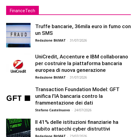
FinanceTech
Truffe bancarie, 36mila euro in fumo con
un SMS
Redazione BitMAT
-
31/07/2026
UniCredit, Accenture e IBM collaborano
per costruire la piattaforma bancaria
europea di nuova generazione
Redazione BitMAT
-
31/07/2026
Transaction Foundation Model: GFT
unifica l’IA bancaria contro la
frammentazione dei dati
Stefano Castelnuovo
-
24/07/2026
Il 41% delle istituzioni finanziarie ha
subito attacchi cyber distruttivi
Redazione BitMAT
-
23/07/2026