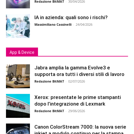
Redazione BitMAT
-
30/04/2026
IA in azienda: quali sono i rischi?
Massimiliano Cassinelli
-
24/04/2026
App & Device
Jabra amplia la gamma Evolve3 e
supporta ora tutti i diversi stili di lavoro
Redazione BitMAT
-
02/07/2026
Xerox: presentate le prime stampanti
dopo l’integrazione di Lexmark
Redazione BitMAT
-
29/06/2026
Canon ColorStream 7000: la nuova serie
inkjet a modulo continuo per la stampa