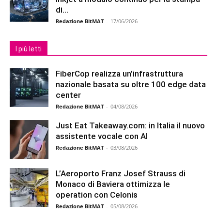
di...
Redazione BitMAT
-
17/06/2026
I più letti
FiberCop realizza un’infrastruttura
nazionale basata su oltre 100 edge data
center
Redazione BitMAT
-
04/08/2026
Just Eat Takeaway.com: in Italia il nuovo
assistente vocale con AI
Redazione BitMAT
-
03/08/2026
L’Aeroporto Franz Josef Strauss di
Monaco di Baviera ottimizza le
operation con Celonis
Redazione BitMAT
-
05/08/2026