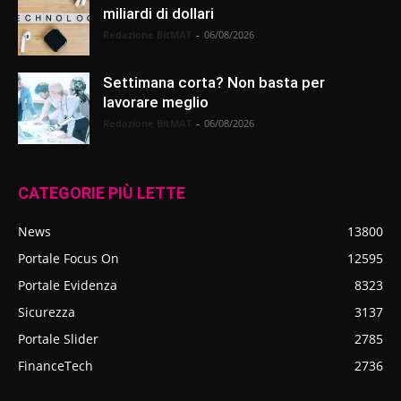
miliardi di dollari
Redazione BitMAT
-
06/08/2026
Settimana corta? Non basta per
lavorare meglio
Redazione BitMAT
-
06/08/2026
CATEGORIE PIÙ LETTE
News
13800
Portale Focus On
12595
Portale Evidenza
8323
Sicurezza
3137
Portale Slider
2785
FinanceTech
2736