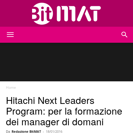
BitMat
Home
Hitachi Next Leaders
Program: per la formazione
dei manager di domani
Da
Redazione BitMAT
-
18/01/2016