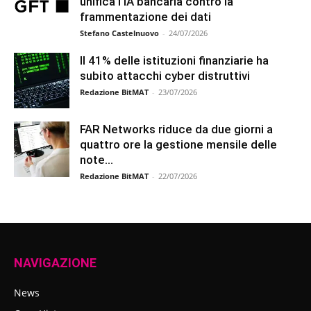
unifica l’IA bancaria contro la
frammentazione dei dati
Stefano Castelnuovo
-
24/07/2026
Il 41% delle istituzioni finanziarie ha
subito attacchi cyber distruttivi
Redazione BitMAT
-
23/07/2026
FAR Networks riduce da due giorni a
quattro ore la gestione mensile delle
note...
Redazione BitMAT
-
22/07/2026
NAVIGAZIONE
News