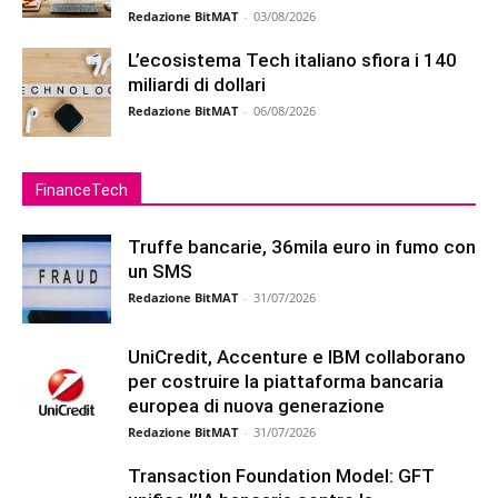
Redazione BitMAT
-
03/08/2026
L’ecosistema Tech italiano sfiora i 140
miliardi di dollari
Redazione BitMAT
-
06/08/2026
FinanceTech
Truffe bancarie, 36mila euro in fumo con
un SMS
Redazione BitMAT
-
31/07/2026
UniCredit, Accenture e IBM collaborano
per costruire la piattaforma bancaria
europea di nuova generazione
Redazione BitMAT
-
31/07/2026
Transaction Foundation Model: GFT