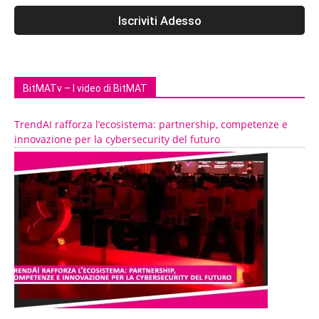
BitMATv – I video di BitMAT
TrendAI rafforza l’ecosistema: partnership, competenze e
innovazione per la cybersecurity del futuro