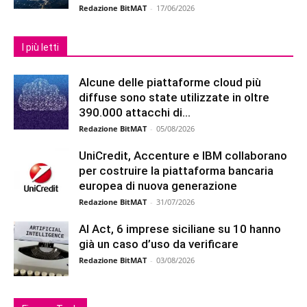
Redazione BitMAT
-
17/06/2026
I più letti
Alcune delle piattaforme cloud più
diffuse sono state utilizzate in oltre
390.000 attacchi di...
Redazione BitMAT
-
05/08/2026
UniCredit, Accenture e IBM collaborano
per costruire la piattaforma bancaria
europea di nuova generazione
Redazione BitMAT
-
31/07/2026
AI Act, 6 imprese siciliane su 10 hanno
già un caso d’uso da verificare
Redazione BitMAT
-
03/08/2026