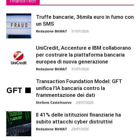
FinanceTech
Truffe bancarie, 36mila euro in fumo con
un SMS
Redazione BitMAT
-
31/07/2026
UniCredit, Accenture e IBM collaborano
per costruire la piattaforma bancaria
europea di nuova generazione
Redazione BitMAT
-
31/07/2026
Transaction Foundation Model: GFT
unifica l’IA bancaria contro la
frammentazione dei dati
Stefano Castelnuovo
-
24/07/2026
Il 41% delle istituzioni finanziarie ha
subito attacchi cyber distruttivi
Redazione BitMAT
-
23/07/2026