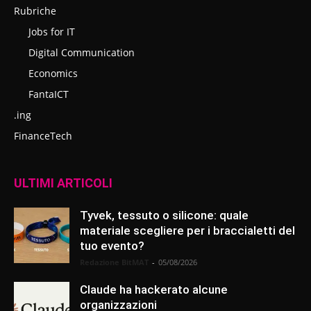
Rubriche
Jobs for IT
Digital Communication
Economics
FantaICT
.ing
FinanceTech
ULTIMI ARTICOLI
Tyvek, tessuto o silicone: quale
materiale scegliere per i braccialetti del
tuo evento?
Redazione BitMAT
-
05/08/2026
Claude ha hackerato alcune
organizzazioni