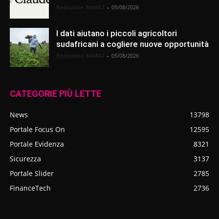
Redazione BitMAT
-
05/08/2026
I dati aiutano i piccoli agricoltori
sudafricani a cogliere nuove opportunità
Redazione BitMAT
-
05/08/2026
CATEGORIE PIÙ LETTE
News
13798
Portale Focus On
12595
Portale Evidenza
8321
Sicurezza
3137
Portale Slider
2785
FinanceTech
2736