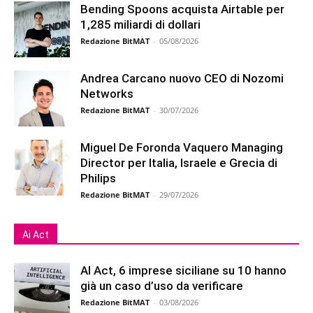
Bending Spoons acquista Airtable per
1,285 miliardi di dollari
Redazione BitMAT
-
05/08/2026
Andrea Carcano nuovo CEO di Nozomi
Networks
Redazione BitMAT
-
30/07/2026
Miguel De Foronda Vaquero Managing
Director per Italia, Israele e Grecia di
Philips
Redazione BitMAT
-
29/07/2026
Ai Act
AI Act, 6 imprese siciliane su 10 hanno
già un caso d’uso da verificare
Redazione BitMAT
-
03/08/2026