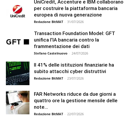
UniCredit, Accenture e IBM collaborano
per costruire la piattaforma bancaria
europea di nuova generazione
Redazione BitMAT
-
31/07/2026
Transaction Foundation Model: GFT
unifica l’IA bancaria contro la
frammentazione dei dati
Stefano Castelnuovo
-
24/07/2026
Il 41% delle istituzioni finanziarie ha
subito attacchi cyber distruttivi
Redazione BitMAT
-
23/07/2026
FAR Networks riduce da due giorni a
quattro ore la gestione mensile delle
note...
Redazione BitMAT
-
22/07/2026