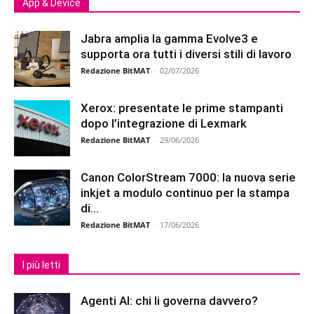
App & Device
Jabra amplia la gamma Evolve3 e
supporta ora tutti i diversi stili di lavoro
Redazione BitMAT
-
02/07/2026
Xerox: presentate le prime stampanti
dopo l’integrazione di Lexmark
Redazione BitMAT
-
29/06/2026
Canon ColorStream 7000: la nuova serie
inkjet a modulo continuo per la stampa
di...
Redazione BitMAT
-
17/06/2026
I più letti
Agenti AI: chi li governa davvero?