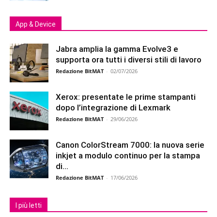
App & Device
Jabra amplia la gamma Evolve3 e
supporta ora tutti i diversi stili di lavoro
Redazione BitMAT
-
02/07/2026
Xerox: presentate le prime stampanti
dopo l’integrazione di Lexmark
Redazione BitMAT
-
29/06/2026
Canon ColorStream 7000: la nuova serie
inkjet a modulo continuo per la stampa
di...
Redazione BitMAT
-
17/06/2026
I più letti