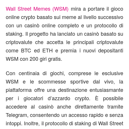
Wall Street Memes (WSM)
mira a portare il gioco
online crypto basato sui meme al livello successivo
con un casinò online completo e un protocollo di
staking. Il progetto ha lanciato un casinò basato su
criptovalute che accetta le principali criptovalute
come BTC ed ETH e premia i nuovi depositanti
WSM con 200 giri gratis.
Con centinaia di giochi, comprese le esclusive
WSM e le scommesse sportive dal vivo, la
piattaforma offre una destinazione entusiasmante
per i giocatori d’azzardo crypto. È possibile
accedere al casinò anche direttamente tramite
Telegram, consentendo un accesso rapido e senza
intoppi. Inoltre, il protocollo di staking di Wall Street