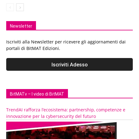
Newsletter
Iscriviti alla Newsletter per ricevere gli aggiornamenti dai
portali di BitMAT Edizioni.
BitMATv – I video di BitMAT
TrendAI rafforza l’ecosistema: partnership, competenze e
innovazione per la cybersecurity del futuro