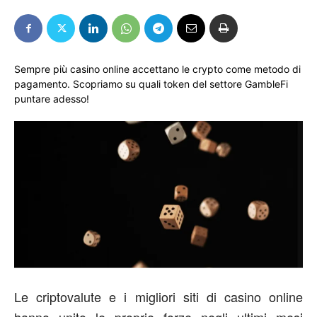
Sempre più casino online accettano le crypto come metodo di
pagamento. Scopriamo su quali token del settore GambleFi
puntare adesso!
Le criptovalute e i migliori siti di casino online
hanno unito le proprie forze negli ultimi mesi