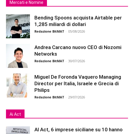
Mercati e Nomine
Bending Spoons acquista Airtable per
1,285 miliardi di dollari
Redazione BitMAT
-
05/08/2026
Andrea Carcano nuovo CEO di Nozomi
Networks
Redazione BitMAT
-
30/07/2026
Miguel De Foronda Vaquero Managing
Director per Italia, Israele e Grecia di
Philips
Redazione BitMAT
-
29/07/2026
Ai Act
AI Act, 6 imprese siciliane su 10 hanno