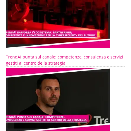
TrendAI punta sul canale: competenze, consulenza e servizi
gestiti al centro della strategia