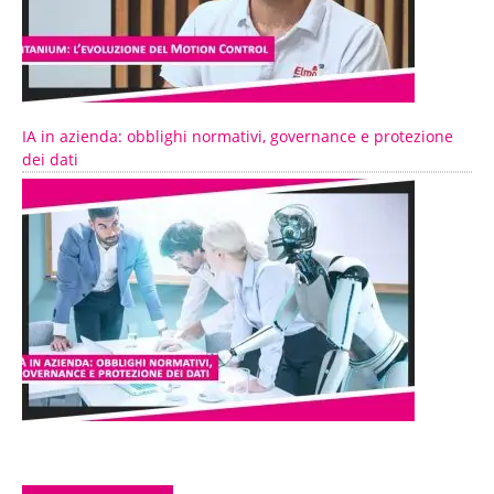
IA in azienda: obblighi normativi, governance e protezione
dei dati