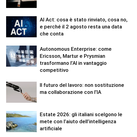
AI Act: cosa è stato rinviato, cosa no,
e perché il 2 agosto resta una data
che conta
Autonomous Enterprise: come
Ericsson, Martur e Prysmian
trasformano l’AI in vantaggio
competitivo
Il futuro del lavoro: non sostituzione
ma collaborazione con l’IA
Estate 2026: gli italiani scelgono le
mete con l’aiuto dell’intelligenza
artificiale