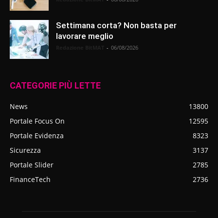
Settimana corta? Non basta per
lavorare meglio
Redazione BitMAT
-
06/08/2026
CATEGORIE PIÙ LETTE
News
13800
Portale Focus On
12595
Portale Evidenza
8323
Sicurezza
3137
Portale Slider
2785
FinanceTech
2736