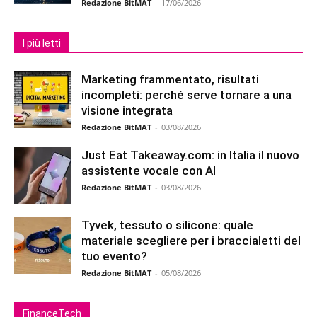
Redazione BitMAT
-
17/06/2026
I più letti
Marketing frammentato, risultati
incompleti: perché serve tornare a una
visione integrata
Redazione BitMAT
-
03/08/2026
Just Eat Takeaway.com: in Italia il nuovo
assistente vocale con AI
Redazione BitMAT
-
03/08/2026
Tyvek, tessuto o silicone: quale
materiale scegliere per i braccialetti del
tuo evento?
Redazione BitMAT
-
05/08/2026
FinanceTech