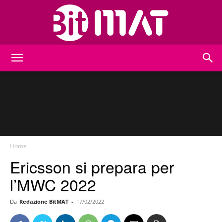
BitMat
Home
Ericsson si prepara per
l’MWC 2022
Da
Redazione BitMAT
-
17/02/2022