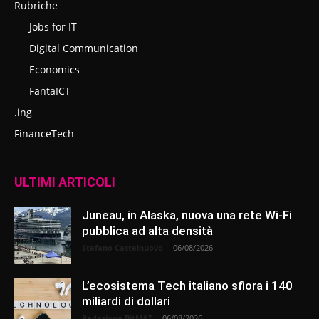
Rubriche
Jobs for IT
Digital Communication
Economics
FantaICT
.ing
FinanceTech
ULTIMI ARTICOLI
Juneau, in Alaska, nuova una rete Wi-Fi
pubblica ad alta densità
Stefano Castelnuovo
-
06/08/2026
L’ecosistema Tech italiano sfiora i 140
miliardi di dollari
Redazione BitMAT
-
06/08/2026