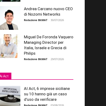
Andrea Carcano nuovo CEO
di Nozomi Networks
Redazione BitMAT
-
30/07/2026
Miguel De Foronda Vaquero
Managing Director per
Italia, Israele e Grecia di
Philips
Redazione BitMAT
-
29/07/2026
Ai Act
AI Act, 6 imprese siciliane
su 10 hanno già un caso
d’uso da verificare
Redazione BitMAT
-
03/08/2026