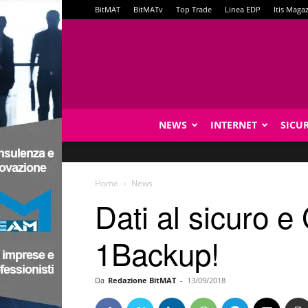
BitMAT
BitMATv
Top Trade
Linea EDP
Itis Maga
NEWS
INTERNET
SICU
Home
News
Dati al sicuro
1Backup!
Da
Redazione BitMAT
-
13/09/2018