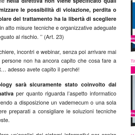
ché
nella direttiva non viene specificato quali
mizzare le possibilità di violazione, perdita o
tolare del trattamento ha la libertà di scegliere
 in atto misure tecniche e organizzative adeguate
uato al rischio. ’’ (Art. 23)
hiere, incontri e webinar, senza poi arrivare mai
e persone non ha ancora capito che cosa fare a
Ti
R… adesso avete capito il perché!
ology sarà sicuramente stato coinvolto dai
per quanto riguarda l’aspetto informatico
mativa
avendo a disposizione un vademecum o una sola
re preparati a consigliare le soluzioni tecniche
ste.
are un’analisi dei sistemi informativi per capire