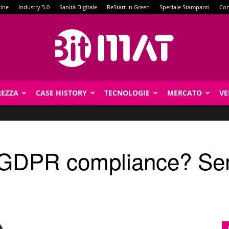
zine
Industry 5.0
Sanità Digitale
ReStart in Green
Speciale Stampanti
Con
REZZA
CASE HISTORY
TECNOLOGIE
MERCATO
VE
BitMat
 e GDPR compliance? S