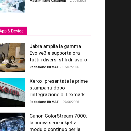
Massimiliano Cassinelli
-
24/04/2026
App & Device
Jabra amplia la gamma
Evolve3 e supporta ora
tutti i diversi stili di lavoro
Redazione BitMAT
-
02/07/2026
Xerox: presentate le prime
stampanti dopo
l’integrazione di Lexmark
Redazione BitMAT
-
29/06/2026
Canon ColorStream 7000:
la nuova serie inkjet a
modulo continuo per la