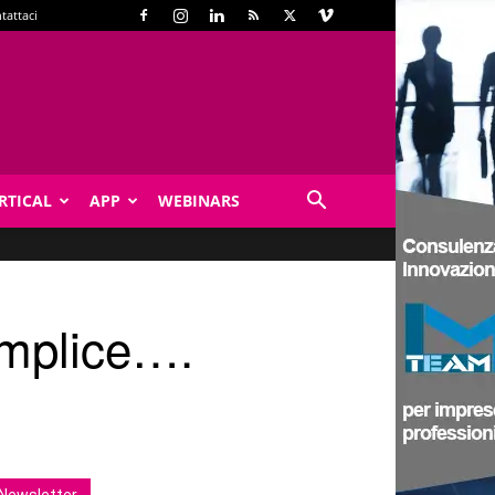
tattaci
RTICAL
APP
WEBINARS
emplice….