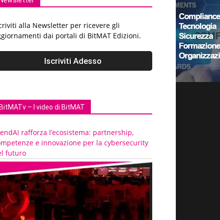
Newsletter
criviti alla Newsletter per ricevere gli
giornamenti dai portali di BitMAT Edizioni.
BitMATv – I video di BitMAT
endAI rafforza l’ecosistema: partnership,
ompetenze e innovazione per la cybersecurity
l futuro