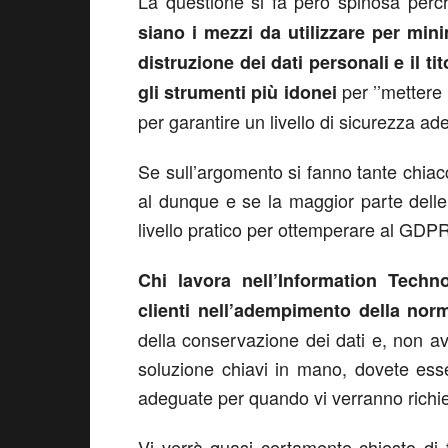
La questione si fa però spinosa per
siano i mezzi da utilizzare per mini
distruzione dei dati personali e il ti
per ’’mettere
gli strumenti più idonei
per garantire un livello di sicurezza adeg
Se sull’argomento si fanno tante chiacc
al dunque e se la maggior parte dell
livello pratico per ottemperare al GDP
Chi lavora nell’Information Techn
clienti nell’adempimento della nor
della conservazione dei dati e, non 
soluzione chiavi in mano, dovete esse
adeguate per quando vi verranno richie
Vi verrà quasi certamente chiesto di f