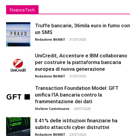
FinanceTech
Truffe bancarie, 36mila euro in fumo con
un SMS
Redazione BitMAT
-
31/07/2026
UniCredit, Accenture e IBM collaborano
per costruire la piattaforma bancaria
europea di nuova generazione
Redazione BitMAT
-
31/07/2026
Transaction Foundation Model: GFT
unifica l’IA bancaria contro la
frammentazione dei dati
Stefano Castelnuovo
-
24/07/2026
Il 41% delle istituzioni finanziarie ha
subito attacchi cyber distruttivi
Redazione BitMAT
-
23/07/2026