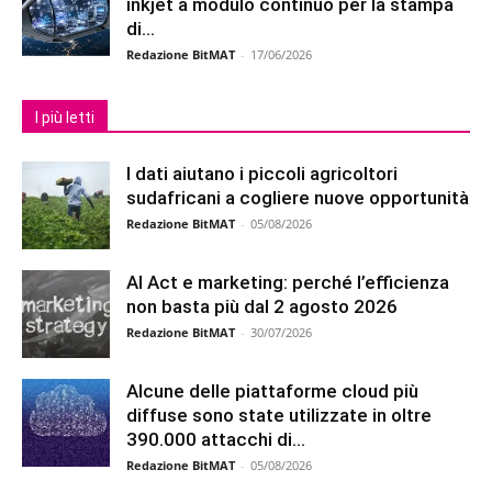
inkjet a modulo continuo per la stampa
di...
Redazione BitMAT
-
17/06/2026
I più letti
I dati aiutano i piccoli agricoltori
sudafricani a cogliere nuove opportunità
Redazione BitMAT
-
05/08/2026
AI Act e marketing: perché l’efficienza
non basta più dal 2 agosto 2026
Redazione BitMAT
-
30/07/2026
Alcune delle piattaforme cloud più
diffuse sono state utilizzate in oltre
390.000 attacchi di...
Redazione BitMAT
-
05/08/2026