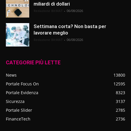
miliardi di dollari
Redazione BitMAT
-
06/08/2026
Settimana corta? Non basta per
lavorare meglio
Redazione BitMAT
-
06/08/2026
CATEGORIE PIÙ LETTE
News
13800
Portale Focus On
12595
Portale Evidenza
8323
Sicurezza
3137
Portale Slider
2785
FinanceTech
2736