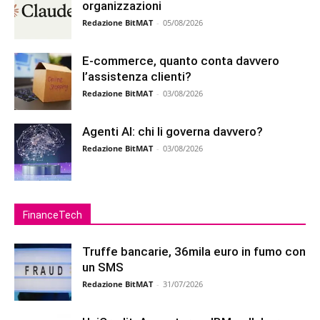
organizzazioni
Redazione BitMAT
-
05/08/2026
E-commerce, quanto conta davvero
l’assistenza clienti?
Redazione BitMAT
-
03/08/2026
Agenti AI: chi li governa davvero?
Redazione BitMAT
-
03/08/2026
FinanceTech
Truffe bancarie, 36mila euro in fumo con
un SMS
Redazione BitMAT
-
31/07/2026