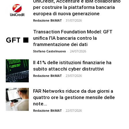
UniCredit, Accenture e IBM collaborano
per costruire la piattaforma bancaria
europea di nuova generazione
Redazione BitMAT
-
31/07/2026
Transaction Foundation Model: GFT
unifica l’IA bancaria contro la
frammentazione dei dati
Stefano Castelnuovo
-
24/07/2026
Il 41% delle istituzioni finanziarie ha
subito attacchi cyber distruttivi
Redazione BitMAT
-
23/07/2026
FAR Networks riduce da due giorni a
quattro ore la gestione mensile delle
note...
Redazione BitMAT
-
22/07/2026