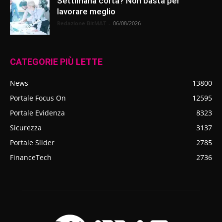
Settimana corta? Non basta per
lavorare meglio
Redazione BitMAT
-
06/08/2026
CATEGORIE PIÙ LETTE
News
13800
Portale Focus On
12595
Portale Evidenza
8323
Sicurezza
3137
Portale Slider
2785
FinanceTech
2736