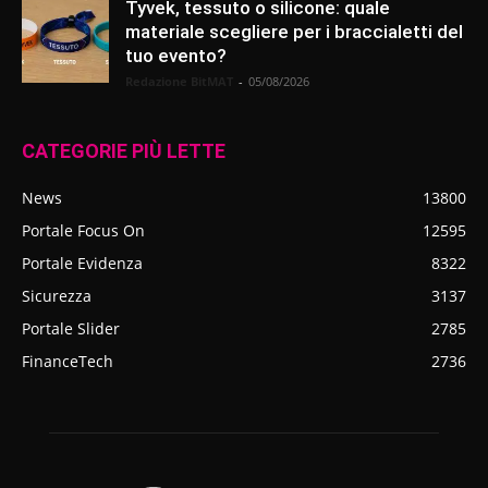
Tyvek, tessuto o silicone: quale
materiale scegliere per i braccialetti del
tuo evento?
Redazione BitMAT
-
05/08/2026
CATEGORIE PIÙ LETTE
News
13800
Portale Focus On
12595
Portale Evidenza
8322
Sicurezza
3137
Portale Slider
2785
FinanceTech
2736