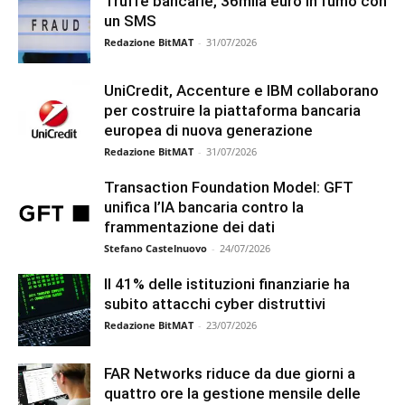
Truffe bancarie, 36mila euro in fumo con
un SMS
Redazione BitMAT
-
31/07/2026
UniCredit, Accenture e IBM collaborano
per costruire la piattaforma bancaria
europea di nuova generazione
Redazione BitMAT
-
31/07/2026
Transaction Foundation Model: GFT
unifica l’IA bancaria contro la
frammentazione dei dati
Stefano Castelnuovo
-
24/07/2026
Il 41% delle istituzioni finanziarie ha
subito attacchi cyber distruttivi
Redazione BitMAT
-
23/07/2026
FAR Networks riduce da due giorni a
quattro ore la gestione mensile delle