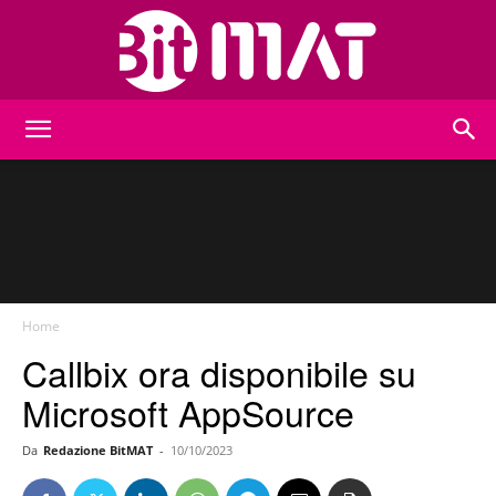
BitMat
Home
Callbix ora disponibile su
Microsoft AppSource
Da
Redazione BitMAT
-
10/10/2023