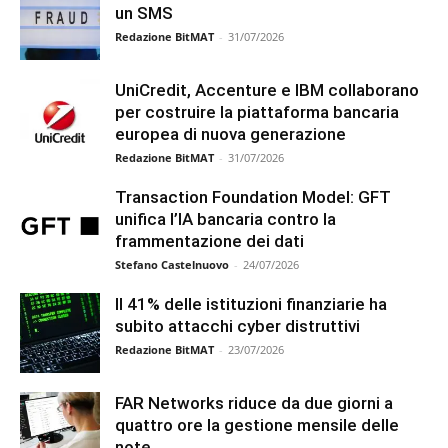
un SMS
Redazione BitMAT
-
31/07/2026
UniCredit, Accenture e IBM collaborano
per costruire la piattaforma bancaria
europea di nuova generazione
Redazione BitMAT
-
31/07/2026
Transaction Foundation Model: GFT
unifica l’IA bancaria contro la
frammentazione dei dati
Stefano Castelnuovo
-
24/07/2026
Il 41% delle istituzioni finanziarie ha
subito attacchi cyber distruttivi
Redazione BitMAT
-
23/07/2026
FAR Networks riduce da due giorni a
quattro ore la gestione mensile delle
note...