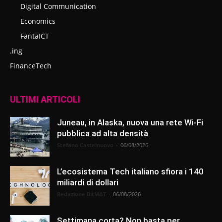
Digital Communication
Economics
FantaICT
.ing
FinanceTech
ULTIMI ARTICOLI
Juneau, in Alaska, nuova una rete Wi-Fi
pubblica ad alta densità
Stefano Castelnuovo
-
06/08/2026
L’ecosistema Tech italiano sfiora i 140
miliardi di dollari
Redazione BitMAT
-
06/08/2026
Settimana corta? Non basta per