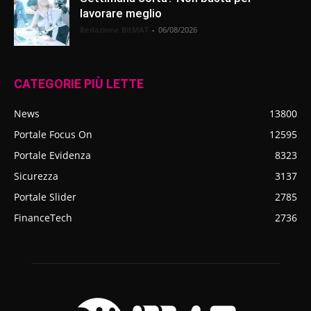
lavorare meglio
Redazione BitMAT
-
06/08/2026
CATEGORIE PIÙ LETTE
News
13800
Portale Focus On
12595
Portale Evidenza
8323
Sicurezza
3137
Portale Slider
2785
FinanceTech
2736