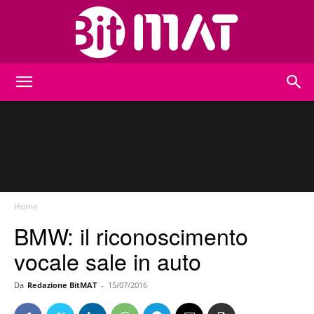
BitMat
Home
BMW: il riconoscimento
vocale sale in auto
Da
Redazione BitMAT
-
15/07/2016