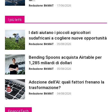
Redazione BitMAT
-
17/06/2026
I più letti
I dati aiutano i piccoli agricoltori
sudafricani a cogliere nuove opportunità
Redazione BitMAT
-
05/08/2026
Bending Spoons acquista Airtable per
1,285 miliardi di dollari
Redazione BitMAT
-
05/08/2026
Adozione dell’AI: quali fattori frenano la
trasformazione?
Redazione BitMAT
-
04/08/2026
FinanceTech