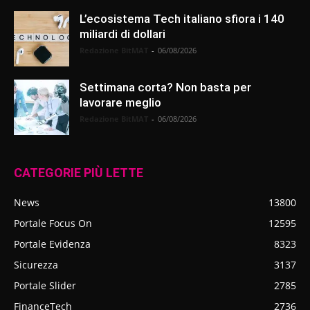
L’ecosistema Tech italiano sfiora i 140
miliardi di dollari
Redazione BitMAT
-
06/08/2026
Settimana corta? Non basta per
lavorare meglio
Redazione BitMAT
-
06/08/2026
CATEGORIE PIÙ LETTE
News
13800
Portale Focus On
12595
Portale Evidenza
8323
Sicurezza
3137
Portale Slider
2785
FinanceTech
2736