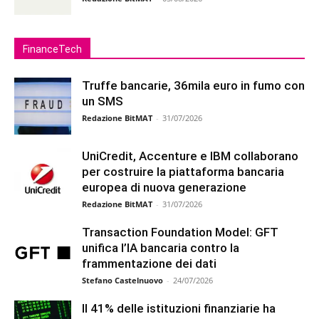
FinanceTech
Truffe bancarie, 36mila euro in fumo con
un SMS
Redazione BitMAT
-
31/07/2026
UniCredit, Accenture e IBM collaborano
per costruire la piattaforma bancaria
europea di nuova generazione
Redazione BitMAT
-
31/07/2026
Transaction Foundation Model: GFT
unifica l’IA bancaria contro la
frammentazione dei dati
Stefano Castelnuovo
-
24/07/2026
Il 41% delle istituzioni finanziarie ha