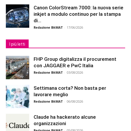
Canon ColorStream 7000: la nuova serie
inkjet a modulo continuo per la stampa
di...
Redazione BitMAT
-
17/06/2026
I più letti
FHP Group digitalizza il procurement
con JAGGAER e PwC Italia
Redazione BitMAT
-
03/08/2026
Settimana corta? Non basta per
lavorare meglio
Redazione BitMAT
-
06/08/2026
Claude ha hackerato alcune
organizzazioni
Redazione BitMAT
-
05/08/2026