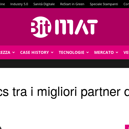
zine
Industry 5.0
Sanità Digitale
ReStart in Green
Speciale Stampanti
Con
REZZA
CASE HISTORY
TECNOLOGIE
MERCATO
VE
BitMat
 tra i migliori partner 