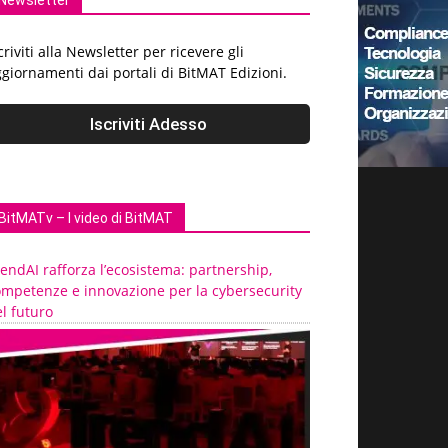
Newsletter
criviti alla Newsletter per ricevere gli
giornamenti dai portali di BitMAT Edizioni.
BitMATv – I video di BitMAT
endAI rafforza l’ecosistema: partnership,
ompetenze e innovazione per la cybersecurity
l futuro