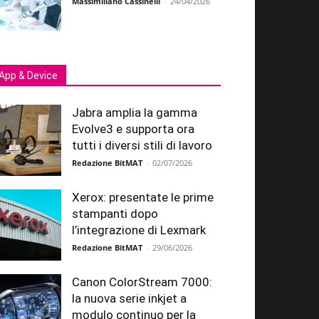
Massimiliano Cassinelli
-
24/04/2026
App & Device
Jabra amplia la gamma
Evolve3 e supporta ora
tutti i diversi stili di lavoro
Redazione BitMAT
-
02/07/2026
Xerox: presentate le prime
stampanti dopo
l’integrazione di Lexmark
Redazione BitMAT
-
29/06/2026
Canon ColorStream 7000:
la nuova serie inkjet a
modulo continuo per la