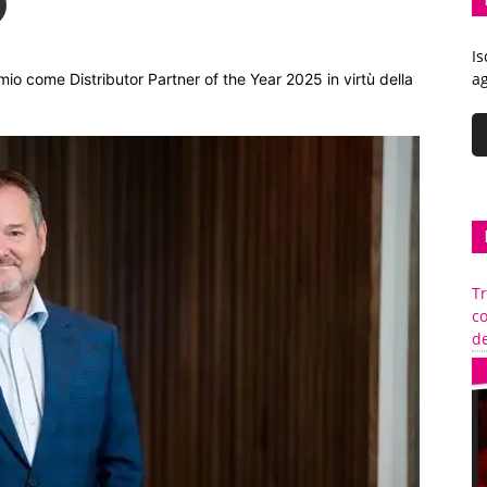
Is
ag
mio come Distributor Partner of the Year 2025 in virtù della
Tr
c
de