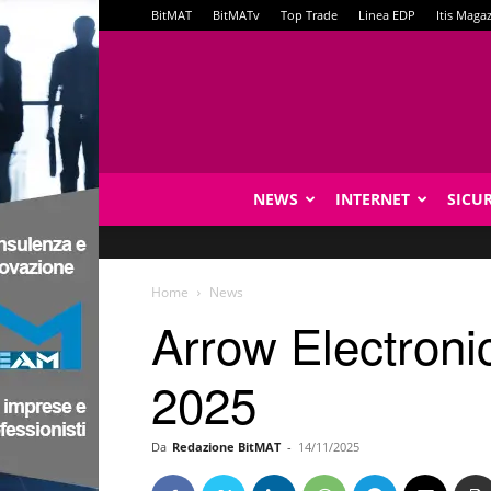
BitMAT
BitMATv
Top Trade
Linea EDP
Itis Maga
NEWS
INTERNET
SICU
Home
News
Arrow Electronics
2025
Da
Redazione BitMAT
-
14/11/2025