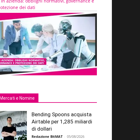
 in azienda: obblighi normativi, governance e
otezione dei dati
Mercati e Nomine
Bending Spoons acquista
Airtable per 1,285 miliardi
di dollari
Redazione BitMAT
-
05/08/2026