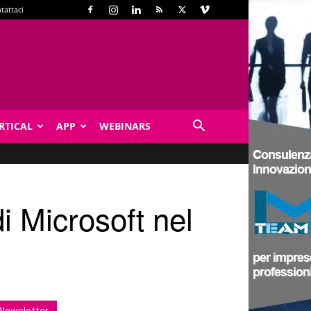
tattaci
RTICAL
APP
WEBINARS
di Microsoft nel