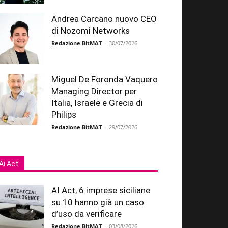
Andrea Carcano nuovo CEO
di Nozomi Networks
Redazione BitMAT
-
30/07/2026
Miguel De Foronda Vaquero
Managing Director per
Italia, Israele e Grecia di
Philips
Redazione BitMAT
-
29/07/2026
Ai Act
AI Act, 6 imprese siciliane
su 10 hanno già un caso
d’uso da verificare
Redazione BitMAT
-
03/08/2026