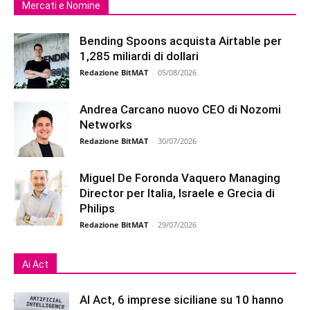
Mercati e Nomine
Bending Spoons acquista Airtable per
1,285 miliardi di dollari
Redazione BitMAT
-
05/08/2026
Andrea Carcano nuovo CEO di Nozomi
Networks
Redazione BitMAT
-
30/07/2026
Miguel De Foronda Vaquero Managing
Director per Italia, Israele e Grecia di
Philips
Redazione BitMAT
-
29/07/2026
Ai Act
AI Act, 6 imprese siciliane su 10 hanno