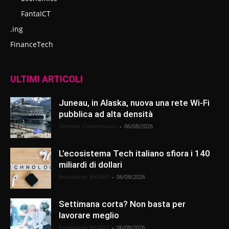
FantaICT
.ing
FinanceTech
ULTIMI ARTICOLI
Juneau, in Alaska, nuova una rete Wi-Fi
pubblica ad alta densità
Stefano Castelnuovo
-
06/08/2026
L’ecosistema Tech italiano sfiora i 140
miliardi di dollari
Redazione BitMAT
-
06/08/2026
Settimana corta? Non basta per
lavorare meglio
Redazione BitMAT
-
06/08/2026