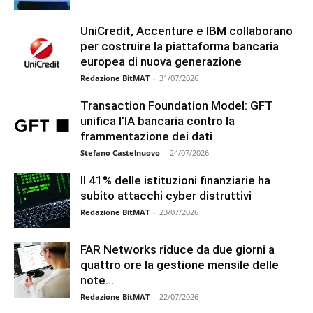
UniCredit, Accenture e IBM collaborano
per costruire la piattaforma bancaria
europea di nuova generazione
Redazione BitMAT
-
31/07/2026
Transaction Foundation Model: GFT
unifica l’IA bancaria contro la
frammentazione dei dati
Stefano Castelnuovo
-
24/07/2026
Il 41% delle istituzioni finanziarie ha
subito attacchi cyber distruttivi
Redazione BitMAT
-
23/07/2026
FAR Networks riduce da due giorni a
quattro ore la gestione mensile delle
note...
Redazione BitMAT
-
22/07/2026