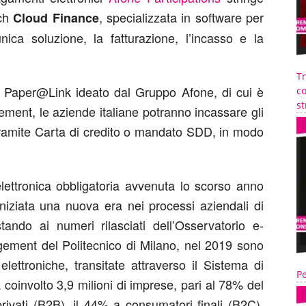
ech
, specializzata in software per
Cloud Finance
’unica soluzione, la fatturazione, l’incasso e la
T
 Paper@Link ideato dal Gruppo Afone, di cui è
co
st
ement, le aziende italiane potranno incassare gli
, tramite Carta di credito o mandato SDD, in modo
elettronica obbligatoria avvenuta lo scorso anno
 iniziata una nuova era nei processi aziendali di
stando ai numeri rilasciati dell’Osservatorio e-
ment del Politecnico di Milano, nel 2019 sono
elettroniche, transitate attraverso il Sistema di
Pe
coinvolto 3,9 milioni di imprese, pari al 78% del
privati (B2B), il 44% a consumatori finali (B2C),