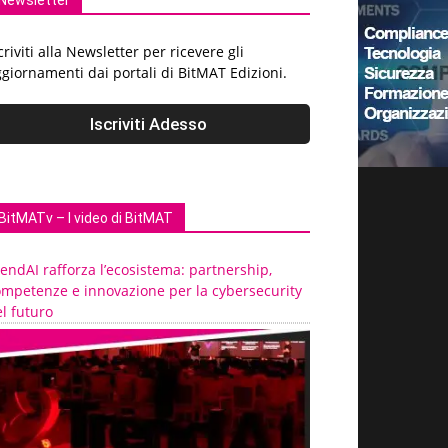
Newsletter
criviti alla Newsletter per ricevere gli
giornamenti dai portali di BitMAT Edizioni.
BitMATv – I video di BitMAT
endAI rafforza l’ecosistema: partnership,
ompetenze e innovazione per la cybersecurity
l futuro