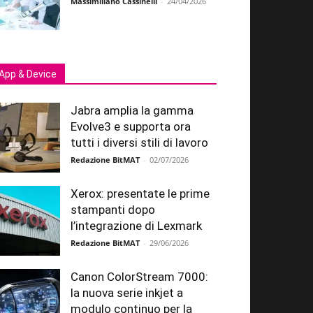
Massimiliano Cassinelli
-
24/04/2026
App & Device
Jabra amplia la gamma
Evolve3 e supporta ora
tutti i diversi stili di lavoro
Redazione BitMAT
-
02/07/2026
Xerox: presentate le prime
stampanti dopo
l’integrazione di Lexmark
Redazione BitMAT
-
29/06/2026
Canon ColorStream 7000:
la nuova serie inkjet a
modulo continuo per la