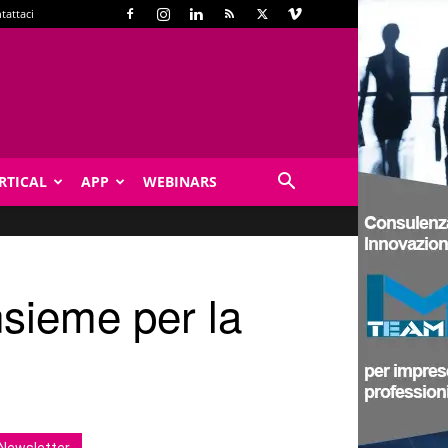
tattaci
RTICAL
APP
WEBINARS
nsieme per la