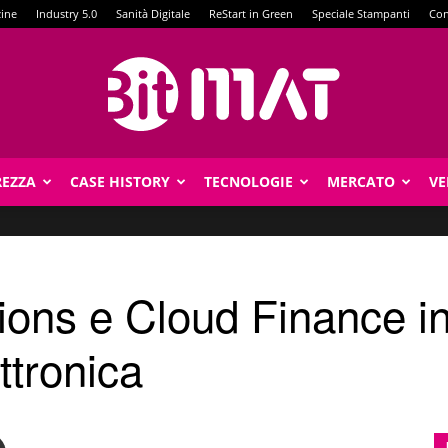
zine
Industry 5.0
Sanità Digitale
ReStart in Green
Speciale Stampanti
Con
REZZA
CASE HISTORY
TECNOLOGIE
MERCATO
VE
BitMat
tions e Cloud Finance i
ttronica