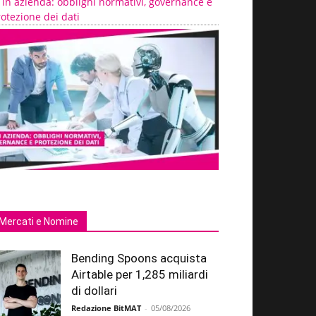
 in azienda: obblighi normativi, governance e
otezione dei dati
Mercati e Nomine
Bending Spoons acquista
Airtable per 1,285 miliardi
di dollari
Redazione BitMAT
-
05/08/2026