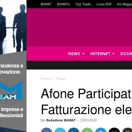
BitMAT
BitMATv
Top Trade
Linea EDP
Itis Maga
NEWS
INTERNET
SICU
Home
News
Afone Participa
Fatturazione ele
Da
Redazione BitMAT
-
29/09/2020