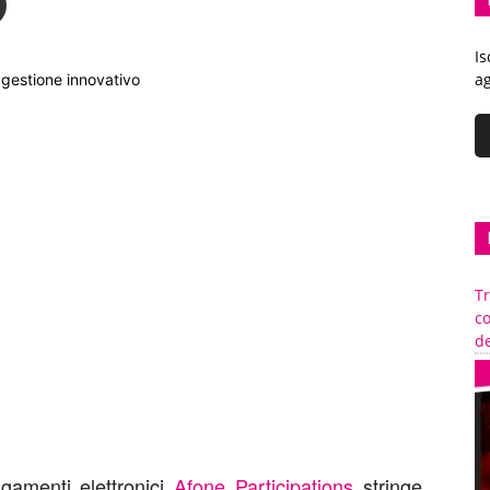
Is
ag
 gestione innovativo
Tr
c
de
agamenti elettronici
Afone Participations
stringe