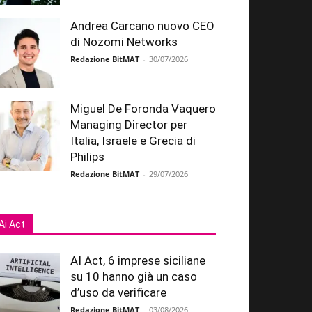
Andrea Carcano nuovo CEO
di Nozomi Networks
Redazione BitMAT
-
30/07/2026
Miguel De Foronda Vaquero
Managing Director per
Italia, Israele e Grecia di
Philips
Redazione BitMAT
-
29/07/2026
Ai Act
AI Act, 6 imprese siciliane
su 10 hanno già un caso
d’uso da verificare
Redazione BitMAT
-
03/08/2026