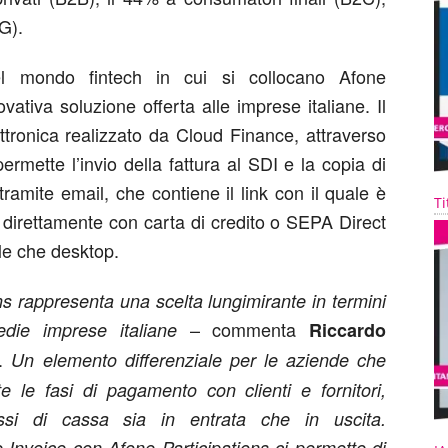
G).
el mondo fintech in cui si collocano Afone
vativa soluzione offerta alle imprese italiane. Il
ettronica realizzato da Cloud Finance, attraverso
ermette l’invio della fattura al SDI e la copia di
tramite email, che contiene il link con il quale è
Ti
a direttamente con carta di credito o SEPA Direct
ile che desktop.
ns rappresenta una scelta lungimirante in termini
– commenta
die imprese italiane
Riccardo
e.
Un elemento differenziale per le aziende che
te le fasi di pagamento con clienti e fornitori,
ssi di cassa sia in entrata che in uscita.
e Invoice con Afone Participations ci permette di