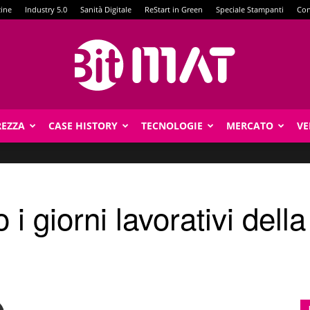
zine
Industry 5.0
Sanità Digitale
ReStart in Green
Speciale Stampanti
Con
REZZA
CASE HISTORY
TECNOLOGIE
MERCATO
VE
BitMat
i giorni lavorativi della