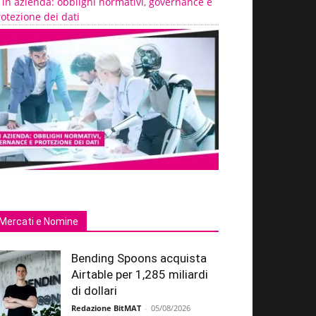
 in azienda: obblighi normativi, governance e
otezione dei dati
Mercati e Nomine
Bending Spoons acquista
Airtable per 1,285 miliardi
di dollari
Redazione BitMAT
-
05/08/2026