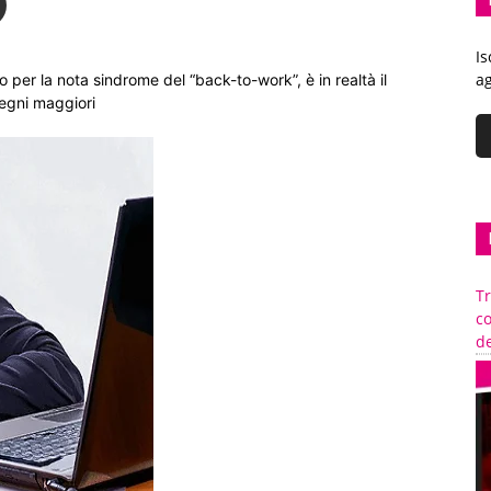
Is
ag
to per la nota sindrome del “back-to-work”, è in realtà il
pegni maggiori
Tr
c
de