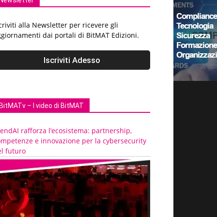
Newsletter
criviti alla Newsletter per ricevere gli
giornamenti dai portali di BitMAT Edizioni.
BitMATv – I video di BitMAT
endAI rafforza l’ecosistema: partnership,
ompetenze e innovazione per la cybersecurity
l futuro