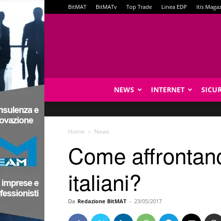
BitMAT
BitMATv
Top Trade
Linea EDP
Itis Maga
NEWS
INTERNET
SICU
Home
News
Come affrontano 
italiani?
Da
Redazione BitMAT
-
23/05/2017