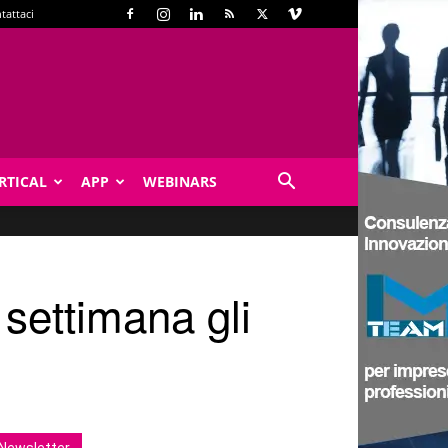
tattaci
RTICAL
APP
WEBINARS
 settimana gli