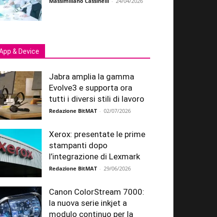
Massimiliano Cassinelli
-
24/04/2026
App & Device
Jabra amplia la gamma
Evolve3 e supporta ora
tutti i diversi stili di lavoro
Redazione BitMAT
-
02/07/2026
Xerox: presentate le prime
stampanti dopo
l’integrazione di Lexmark
Redazione BitMAT
-
29/06/2026
Canon ColorStream 7000:
la nuova serie inkjet a
modulo continuo per la