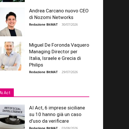
Andrea Carcano nuovo CEO
di Nozomi Networks
Redazione BitMAT
-
30/07/2026
Miguel De Foronda Vaquero
Managing Director per
Italia, Israele e Grecia di
Philips
Redazione BitMAT
-
29/07/2026
Ai Act
AI Act, 6 imprese siciliane
su 10 hanno già un caso
d’uso da verificare
Redazione BitMAT
-
03/08/2026