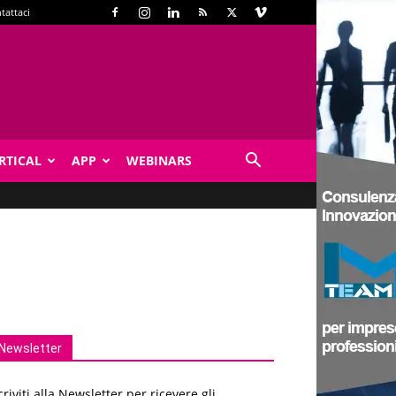
tattaci
RTICAL
APP
WEBINARS
Newsletter
criviti alla Newsletter per ricevere gli