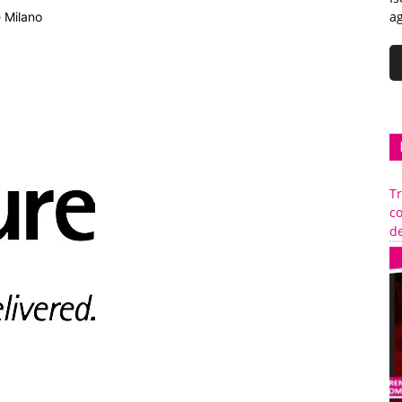
ag
e Milano
Tr
c
de