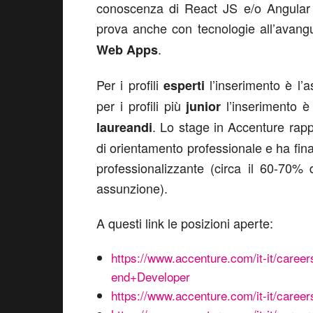
conoscenza di React JS e/o Angular J
prova anche con tecnologie all’avan
.
Web Apps
Per i profili
l’inserimento è l’
esperti
per i profili più
l’inserimento è 
junior
. Lo stage in Accenture rapp
laureandi
di orientamento professionale e ha fina
professionalizzante (circa il 60-70% 
assunzione).
A questi link le posizioni aperte:
https://www.accenture.com/it-it/career
end+Developer
https://www.accenture.com/it-it/career