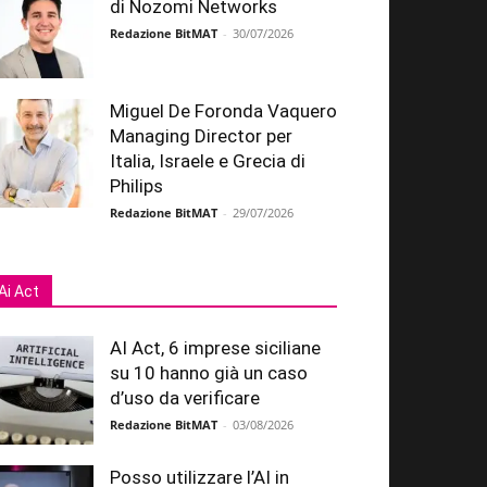
di Nozomi Networks
Redazione BitMAT
-
30/07/2026
Miguel De Foronda Vaquero
Managing Director per
Italia, Israele e Grecia di
Philips
Redazione BitMAT
-
29/07/2026
Ai Act
AI Act, 6 imprese siciliane
su 10 hanno già un caso
d’uso da verificare
Redazione BitMAT
-
03/08/2026
Posso utilizzare l’AI in