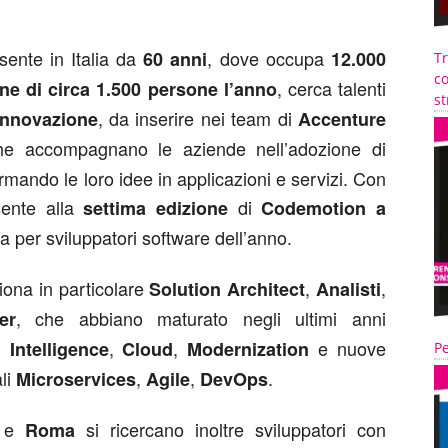
sente in Italia da
, dove occupa
60 anni
12.000
T
co
, cerca talenti
ne di circa
1.500 persone l’anno
st
, da inserire nei team di
innovazione
Accenture
he accompagnano le aziende nell’adozione di
rmando le loro idee in applicazioni e servizi. Con
sente alla
di
settima edizione
Codemotion a
a per sviluppatori software dell’anno.
ona in particolare
,
,
Solution Architect
Analisti
, che abbiano maturato negli ultimi anni
er
,
,
e nuove
l Intelligence
Cloud
Modernization
Pe
ali
,
,
.
Microservices
Agile
DevOps
e
si ricercano inoltre sviluppatori con
Roma