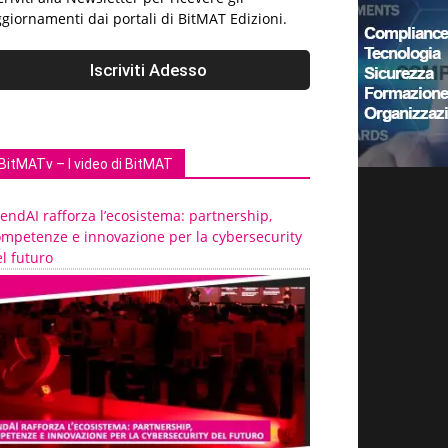
giornamenti dai portali di BitMAT Edizioni.
BitMATv – I video di BitMAT
endAI rafforza l’ecosistema: partnership,
ompetenze e innovazione per la cybersecurity
l futuro