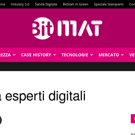
zine
Industry 5.0
Sanità Digitale
ReStart in Green
Speciale Stampanti
Con
REZZA
CASE HISTORY
TECNOLOGIE
MERCATO
VE
BitMat
esperti digitali
Is