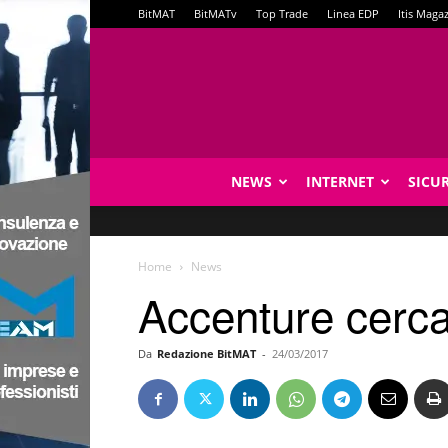
BitMAT
BitMATv
Top Trade
Linea EDP
Itis Maga
NEWS
INTERNET
SICU
Home
News
Accenture cerca 
Da
Redazione BitMAT
-
24/03/2017