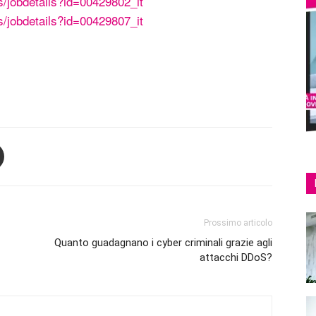
s/jobdetails?id=00429802_it
s/jobdetails?id=00429807_it
Prossimo articolo
Quanto guadagnano i cyber criminali grazie agli
attacchi DDoS?