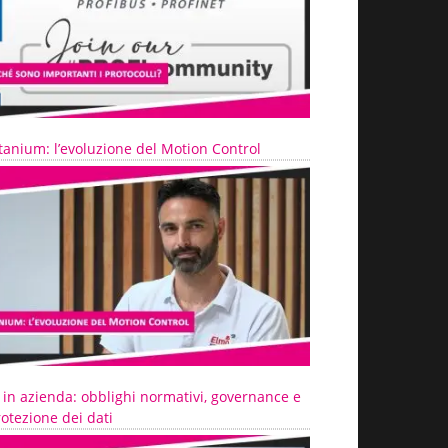
tanium: l’evoluzione del Motion Control
 in azienda: obblighi normativi, governance e
otezione dei dati