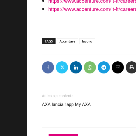
https://www.accenture.com/it-it/career
https://www.accenture.com/it-it/career
TAGS
Accenture
lavoro
Articolo precedente
AXA lancia l’app My AXA