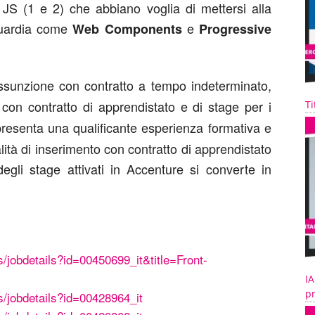
S (1 e 2) che abbiano voglia di mettersi alla
guardia come
e
Web Components
Progressive
assunzione con contratto a tempo indeterminato,
con contratto di apprendistato e di stage per i
Ti
resenta una qualificante esperienza formativa e
lità di inserimento con contratto di apprendistato
degli stage attivati in Accenture si converte in
s/jobdetails?id=00450699_it&title=Front-
IA
pr
s/jobdetails?id=00428964_it