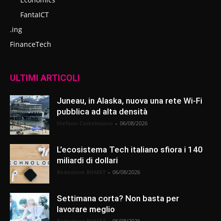
FantaICT
.ing
FinanceTech
ULTIMI ARTICOLI
Juneau, in Alaska, nuova una rete Wi-Fi
pubblica ad alta densità
Stefano Castelnuovo
-
06/08/2026
L’ecosistema Tech italiano sfiora i 140
miliardi di dollari
Redazione BitMAT
-
06/08/2026
Settimana corta? Non basta per
lavorare meglio
Redazione BitMAT
-
06/08/2026