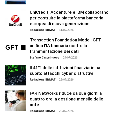
UniCredit, Accenture e IBM collaborano
per costruire la piattaforma bancaria
europea di nuova generazione
Redazione BitMAT
-
31/07/2026
Transaction Foundation Model: GFT
unifica l’IA bancaria contro la
frammentazione dei dati
Stefano Castelnuovo
-
24/07/2026
Il 41% delle istituzioni finanziarie ha
subito attacchi cyber distruttivi
Redazione BitMAT
-
23/07/2026
FAR Networks riduce da due giorni a
quattro ore la gestione mensile delle
note...
Redazione BitMAT
-
22/07/2026