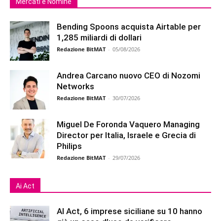
Mercati e Nomine
Bending Spoons acquista Airtable per
1,285 miliardi di dollari
Redazione BitMAT
-
05/08/2026
Andrea Carcano nuovo CEO di Nozomi
Networks
Redazione BitMAT
-
30/07/2026
Miguel De Foronda Vaquero Managing
Director per Italia, Israele e Grecia di
Philips
Redazione BitMAT
-
29/07/2026
Ai Act
AI Act, 6 imprese siciliane su 10 hanno