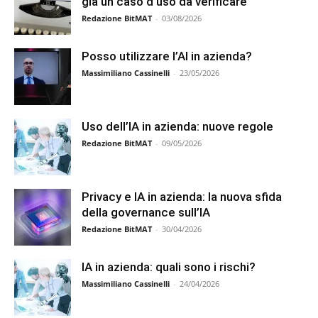
già un caso d’uso da verificare
Redazione BitMAT
-
03/08/2026
Posso utilizzare l’AI in azienda?
Massimiliano Cassinelli
-
23/05/2026
Uso dell’IA in azienda: nuove regole
Redazione BitMAT
-
09/05/2026
Privacy e IA in azienda: la nuova sfida
della governance sull’IA
Redazione BitMAT
-
30/04/2026
IA in azienda: quali sono i rischi?
Massimiliano Cassinelli
-
24/04/2026