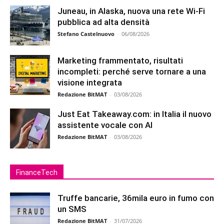
Juneau, in Alaska, nuova una rete Wi-Fi
pubblica ad alta densità
Stefano Castelnuovo
-
06/08/2026
Marketing frammentato, risultati
incompleti: perché serve tornare a una
visione integrata
Redazione BitMAT
-
03/08/2026
Just Eat Takeaway.com: in Italia il nuovo
assistente vocale con AI
Redazione BitMAT
-
03/08/2026
FinanceTech
Truffe bancarie, 36mila euro in fumo con
un SMS
Redazione BitMAT
-
31/07/2026