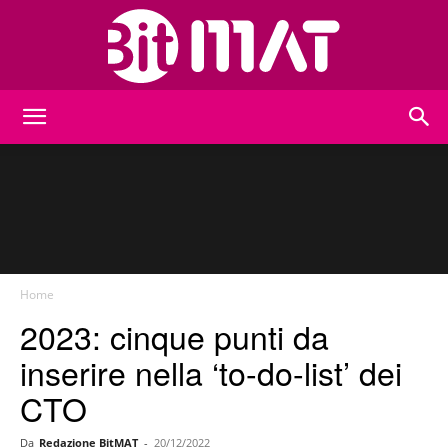
BitMat
Home
2023: cinque punti da
inserire nella ‘to-do-list’ dei
CTO
Da
Redazione BitMAT
-
20/12/2022