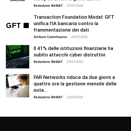
Redazione BitMAT
-
31/07/2026
Transaction Foundation Model: GFT
unifica l’IA bancaria contro la
frammentazione dei dati
Stefano Castelnuovo
-
24/07/2026
Il 41% delle istituzioni finanziarie ha
subito attacchi cyber distruttivi
Redazione BitMAT
-
23/07/2026
FAR Networks riduce da due giorni a
quattro ore la gestione mensile delle
note...
Redazione BitMAT
-
22/07/2026