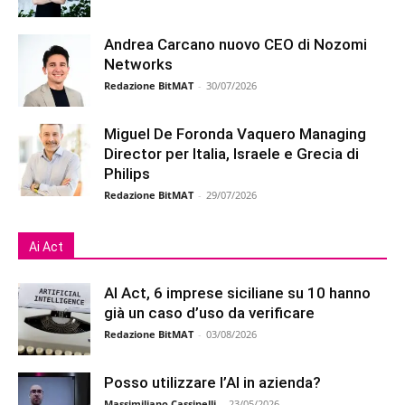
Andrea Carcano nuovo CEO di Nozomi
Networks
Redazione BitMAT
-
30/07/2026
Miguel De Foronda Vaquero Managing
Director per Italia, Israele e Grecia di
Philips
Redazione BitMAT
-
29/07/2026
Ai Act
AI Act, 6 imprese siciliane su 10 hanno
già un caso d’uso da verificare
Redazione BitMAT
-
03/08/2026
Posso utilizzare l’AI in azienda?
Massimiliano Cassinelli
-
23/05/2026