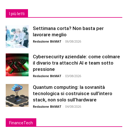
I più letti
Settimana corta? Non basta per
lavorare meglio
Redazione BitMAT
-
06/08/2026
Cybersecurity aziendale: come colmare
il divario tra attacchi AI e team sotto
pressione
Redazione BitMAT
-
03/08/2026
Quantum computing: la sovranità
tecnologica si costruisce sull’intero
stack, non solo sull’hardware
Redazione BitMAT
-
04/08/2026
FinanceTech