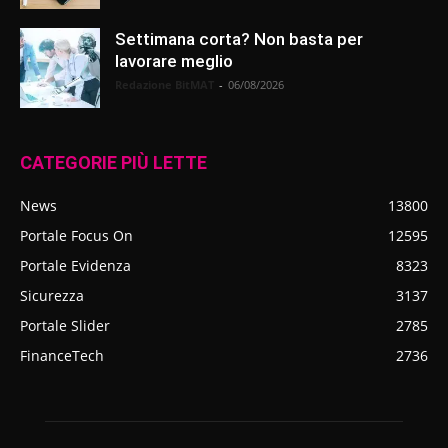
Settimana corta? Non basta per
lavorare meglio
Redazione BitMAT
-
06/08/2026
CATEGORIE PIÙ LETTE
News
13800
Portale Focus On
12595
Portale Evidenza
8323
Sicurezza
3137
Portale Slider
2785
FinanceTech
2736