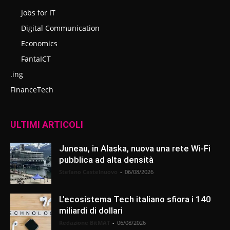
Jobs for IT
Digital Communication
Economics
FantaICT
.ing
FinanceTech
ULTIMI ARTICOLI
Juneau, in Alaska, nuova una rete Wi-Fi
pubblica ad alta densità
Stefano Castelnuovo
-
06/08/2026
L’ecosistema Tech italiano sfiora i 140
miliardi di dollari
Redazione BitMAT
-
06/08/2026