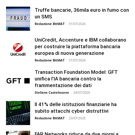
Truffe bancarie, 36mila euro in fumo con
un SMS
Redazione BitMAT
-
31/07/2026
UniCredit, Accenture e IBM collaborano
per costruire la piattaforma bancaria
europea di nuova generazione
Redazione BitMAT
-
31/07/2026
Transaction Foundation Model: GFT
unifica l’IA bancaria contro la
frammentazione dei dati
Stefano Castelnuovo
-
24/07/2026
Il 41% delle istituzioni finanziarie ha
subito attacchi cyber distruttivi
Redazione BitMAT
-
23/07/2026
FAR Networks riduce da due giorni a