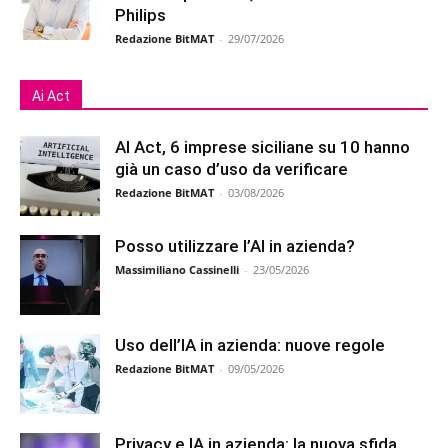
Philips
Redazione BitMAT
-
29/07/2026
Ai Act
AI Act, 6 imprese siciliane su 10 hanno
già un caso d’uso da verificare
Redazione BitMAT
-
03/08/2026
Posso utilizzare l’AI in azienda?
Massimiliano Cassinelli
-
23/05/2026
Uso dell’IA in azienda: nuove regole
Redazione BitMAT
-
09/05/2026
Privacy e IA in azienda: la nuova sfida