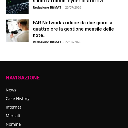
subito attacchi cyber distruttivi
Redazione BitMAT
-
23/07/2026
FAR Networks riduce da due giorni a
quattro ore la gestione mensile delle
note...
Redazione BitMAT
-
22/07/2026
NAVIGAZIONE
News
Case History
Internet
Mercati
Nomine