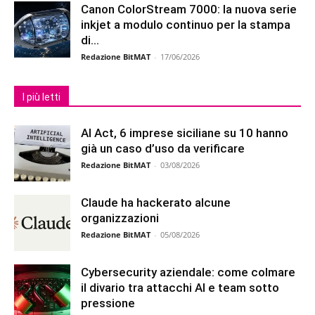
Canon ColorStream 7000: la nuova serie
inkjet a modulo continuo per la stampa
di...
Redazione BitMAT
-
17/06/2026
I più letti
AI Act, 6 imprese siciliane su 10 hanno
già un caso d’uso da verificare
Redazione BitMAT
-
03/08/2026
Claude ha hackerato alcune
organizzazioni
Redazione BitMAT
-
05/08/2026
Cybersecurity aziendale: come colmare
il divario tra attacchi AI e team sotto
pressione