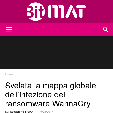
BitMat
Home
Svelata la mappa globale
dell’infezione del
ransomware WannaCry
Da
Redazione BitMAT
-
19/05/2017