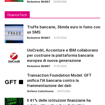
Redazione BitMAT
-
03/08/2026
FinanceTech
Truffe bancarie, 36mila euro in fumo con
un SMS
Redazione BitMAT
-
31/07/2026
UniCredit, Accenture e IBM collaborano
per costruire la piattaforma bancaria
europea di nuova generazione
Redazione BitMAT
-
31/07/2026
Transaction Foundation Model: GFT
unifica l’IA bancaria contro la
frammentazione dei dati
Stefano Castelnuovo
-
24/07/2026
Il 41% delle istituzioni finanziarie ha