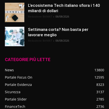
L’ecosistema Tech italiano sfiora i 140
miliardi di dollari
Redazione BitMAT
-
06/08/2026
Settimana corta? Non basta per
lavorare meglio
Redazione BitMAT
-
06/08/2026
CATEGORIE PIÙ LETTE
News
13800
Portale Focus On
12595
Portale Evidenza
8323
Sicurezza
3137
Portale Slider
2785
FinanceTech
2736