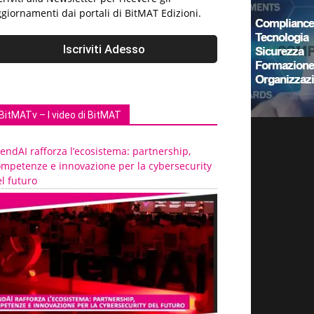
giornamenti dai portali di BitMAT Edizioni.
BitMATv – I video di BitMAT
endAI rafforza l’ecosistema: partnership,
ompetenze e innovazione per la cybersecurity
l futuro