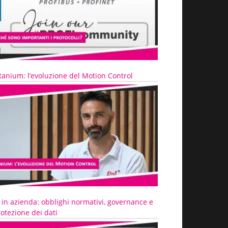
tanium: l’evoluzione del Motion Control
 in azienda: obblighi normativi, governance e
otezione dei dati