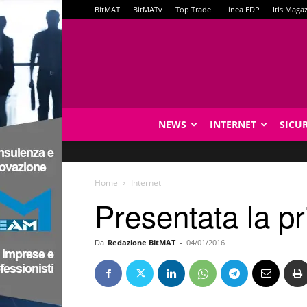
BitMAT
BitMATv
Top Trade
Linea EDP
Itis Maga
NEWS
INTERNET
SICU
Home
Internet
Presentata la p
Da
Redazione BitMAT
-
04/01/2016