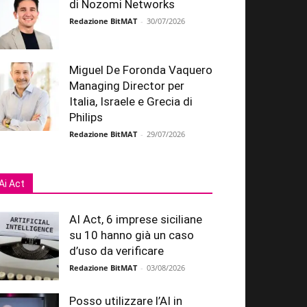
di Nozomi Networks
Redazione BitMAT
-
30/07/2026
Miguel De Foronda Vaquero
Managing Director per
Italia, Israele e Grecia di
Philips
Redazione BitMAT
-
29/07/2026
Ai Act
AI Act, 6 imprese siciliane
su 10 hanno già un caso
d’uso da verificare
Redazione BitMAT
-
03/08/2026
Posso utilizzare l’AI in