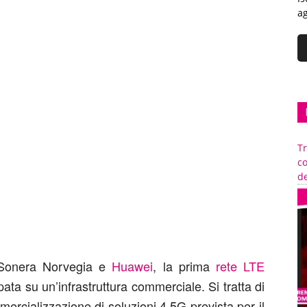
ag
Tr
c
de
aSonera Norvegia e
Huawei
, la prima
rete LTE
ata su un’infrastruttura commerciale. Si tratta di
ercializzazione di soluzioni 4.5G prevista per il