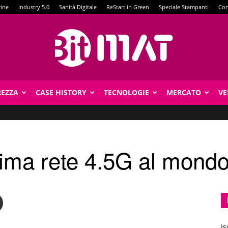
zine
Industry 5.0
Sanità Digitale
ReStart in Green
Speciale Stampanti
Con
REZZA
CASE HISTORY
TECNOLOGIE
MERCATO
VE
BitMat
rima rete 4.5G al mond
Is