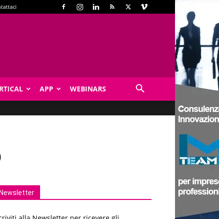
tattaci
RTICAL
APP
WEBINARS
o
Newsletter
criviti alla Newsletter per ricevere gli