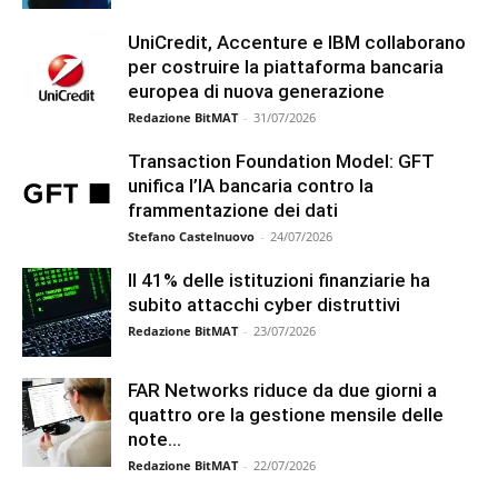
UniCredit, Accenture e IBM collaborano
per costruire la piattaforma bancaria
europea di nuova generazione
Redazione BitMAT
-
31/07/2026
Transaction Foundation Model: GFT
unifica l’IA bancaria contro la
frammentazione dei dati
Stefano Castelnuovo
-
24/07/2026
Il 41% delle istituzioni finanziarie ha
subito attacchi cyber distruttivi
Redazione BitMAT
-
23/07/2026
FAR Networks riduce da due giorni a
quattro ore la gestione mensile delle
note...
Redazione BitMAT
-
22/07/2026