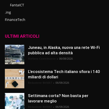
FantaICT
.ing
FinanceTech
ULTIMI ARTICOLI
Juneau, in Alaska, nuova una rete Wi-Fi
pubblica ad alta densità
Stefano Castelnuovo
-
06/08/2026
L’ecosistema Tech italiano sfiora i 140
miliardi di dollari
Redazione BitMAT
-
06/08/2026
Settimana corta? Non basta per
lavorare meglio
Redazione BitMAT
-
06/08/2026