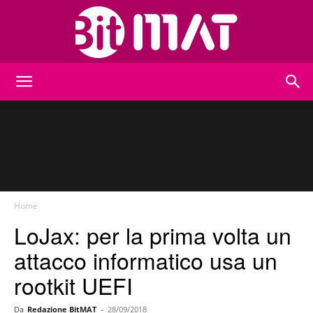
BitMat
Home
LoJax: per la prima volta un
attacco informatico usa un
rootkit UEFI
Da
Redazione BitMAT
-
28/09/2018