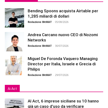
Bending Spoons acquista Airtable per
1,285 miliardi di dollari
Redazione BitMAT
-
05/08/2026
Andrea Carcano nuovo CEO di Nozomi
Networks
Redazione BitMAT
-
30/07/2026
Miguel De Foronda Vaquero Managing
Director per Italia, Israele e Grecia di
Philips
Redazione BitMAT
-
29/07/2026
Ai Act
AI Act, 6 imprese siciliane su 10 hanno
già un caso d’uso da verificare