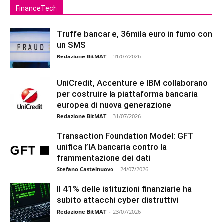
FinanceTech
Truffe bancarie, 36mila euro in fumo con
un SMS
Redazione BitMAT
-
31/07/2026
UniCredit, Accenture e IBM collaborano
per costruire la piattaforma bancaria
europea di nuova generazione
Redazione BitMAT
-
31/07/2026
Transaction Foundation Model: GFT
unifica l’IA bancaria contro la
frammentazione dei dati
Stefano Castelnuovo
-
24/07/2026
Il 41% delle istituzioni finanziarie ha
subito attacchi cyber distruttivi
Redazione BitMAT
-
23/07/2026