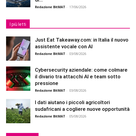
Redazione BitMAT
-
17/06/2026
I più letti
Just Eat Takeaway.com: in Italia il nuovo
assistente vocale con AI
Redazione BitMAT
-
03/08/2026
Cybersecurity aziendale: come colmare
il divario tra attacchi AI e team sotto
pressione
Redazione BitMAT
-
03/08/2026
I dati aiutano i piccoli agricoltori
sudafricani a cogliere nuove opportunità
Redazione BitMAT
-
05/08/2026