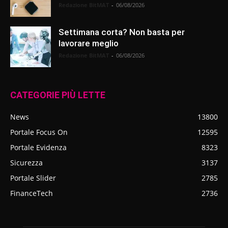
Redazione BitMAT
-
06/08/2026
Settimana corta? Non basta per
lavorare meglio
Redazione BitMAT
-
06/08/2026
CATEGORIE PIÙ LETTE
News
13800
Portale Focus On
12595
Portale Evidenza
8323
Sicurezza
3137
Portale Slider
2785
FinanceTech
2736