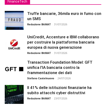
FinanceTech
Truffe bancarie, 36mila euro in fumo con
un SMS
Redazione BitMAT
-
31/07/2026
UniCredit, Accenture e IBM collaborano
per costruire la piattaforma bancaria
europea di nuova generazione
Redazione BitMAT
-
31/07/2026
Transaction Foundation Model: GFT
unifica l’IA bancaria contro la
frammentazione dei dati
Stefano Castelnuovo
-
24/07/2026
Il 41% delle istituzioni finanziarie ha
subito attacchi cyber distruttivi
Redazione BitMAT
-
23/07/2026