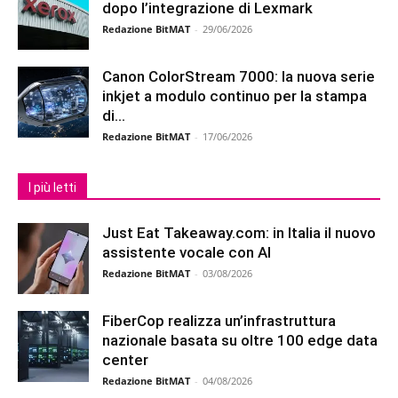
dopo l’integrazione di Lexmark
Redazione BitMAT
-
29/06/2026
Canon ColorStream 7000: la nuova serie
inkjet a modulo continuo per la stampa
di...
Redazione BitMAT
-
17/06/2026
I più letti
Just Eat Takeaway.com: in Italia il nuovo
assistente vocale con AI
Redazione BitMAT
-
03/08/2026
FiberCop realizza un’infrastruttura
nazionale basata su oltre 100 edge data
center
Redazione BitMAT
-
04/08/2026