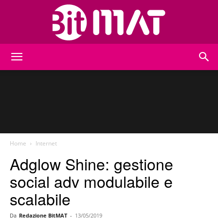
BitMat
Home
Internet
Adglow Shine: gestione
social adv modulabile e
scalabile
Da
Redazione BitMAT
-
13/05/2019