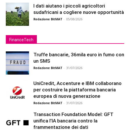
I dati aiutano i piccoli agricoltori
sudafricani a cogliere nuove opportunità
Redazione BitMAT
-
05/08/2026
FinanceTech
Truffe bancarie, 36mila euro in fumo con
un SMS
Redazione BitMAT
-
31/07/2026
UniCredit, Accenture e IBM collaborano
per costruire la piattaforma bancaria
europea di nuova generazione
Redazione BitMAT
-
31/07/2026
Transaction Foundation Model: GFT
unifica l’IA bancaria contro la
frammentazione dei dati