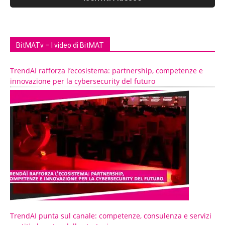
BitMATv – I video di BitMAT
TrendAI rafforza l’ecosistema: partnership, competenze e
innovazione per la cybersecurity del futuro
TrendAI punta sul canale: competenze, consulenza e servizi