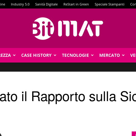
zine
Industry 5.0
Sanità Digitale
ReStart in Green
Speciale Stampanti
Con
REZZA
CASE HISTORY
TECNOLOGIE
MERCATO
VE
BitMat
ato il Rapporto sulla S