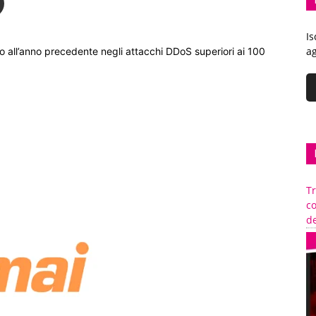
Is
ag
o all’anno precedente negli attacchi DDoS superiori ai 100
Tr
c
de