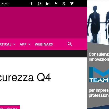
tattaci
RTICAL
APP
WEBINARS
icurezza Q4