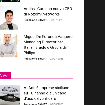
Andrea Carcano nuovo CEO
di Nozomi Networks
Redazione BitMAT
-
30/07/2026
Miguel De Foronda Vaquero
Managing Director per
Italia, Israele e Grecia di
Philips
Redazione BitMAT
-
29/07/2026
Ai Act
AI Act, 6 imprese siciliane
su 10 hanno già un caso
d’uso da verificare
Redazione BitMAT
-
03/08/2026