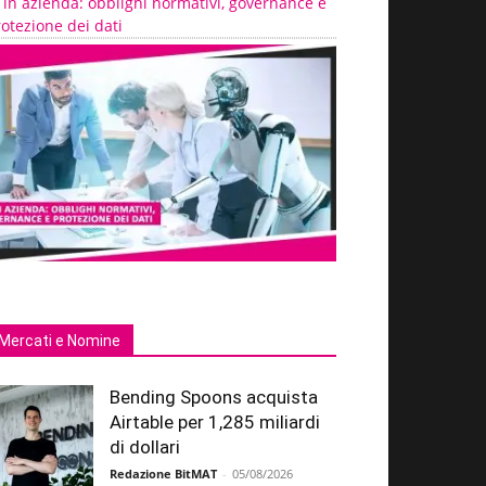
 in azienda: obblighi normativi, governance e
otezione dei dati
Mercati e Nomine
Bending Spoons acquista
Airtable per 1,285 miliardi
di dollari
Redazione BitMAT
-
05/08/2026