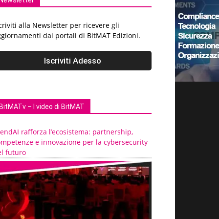
Newsletter
criviti alla Newsletter per ricevere gli
giornamenti dai portali di BitMAT Edizioni.
BitMATv – I video di BitMAT
endAI rafforza l’ecosistema: partnership,
ompetenze e innovazione per la cybersecurity
l futuro