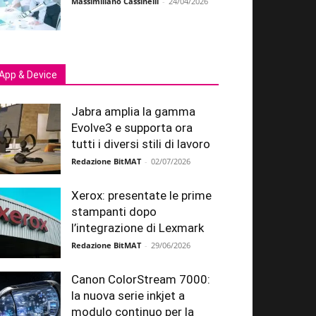
Massimiliano Cassinelli
-
24/04/2026
App & Device
Jabra amplia la gamma
Evolve3 e supporta ora
tutti i diversi stili di lavoro
Redazione BitMAT
-
02/07/2026
Xerox: presentate le prime
stampanti dopo
l’integrazione di Lexmark
Redazione BitMAT
-
29/06/2026
Canon ColorStream 7000:
la nuova serie inkjet a
modulo continuo per la