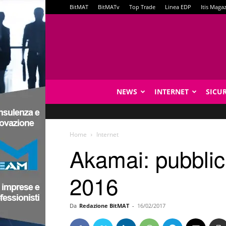
BitMAT
BitMATv
Top Trade
Linea EDP
Itis Maga
NEWS
INTERNET
SICU
Home
Internet
Akamai: pubblic
2016
Da
Redazione BitMAT
-
16/02/2017