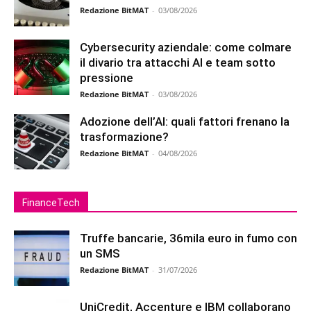
Redazione BitMAT
-
03/08/2026
Cybersecurity aziendale: come colmare
il divario tra attacchi AI e team sotto
pressione
Redazione BitMAT
-
03/08/2026
Adozione dell’AI: quali fattori frenano la
trasformazione?
Redazione BitMAT
-
04/08/2026
FinanceTech
Truffe bancarie, 36mila euro in fumo con
un SMS
Redazione BitMAT
-
31/07/2026
UniCredit, Accenture e IBM collaborano