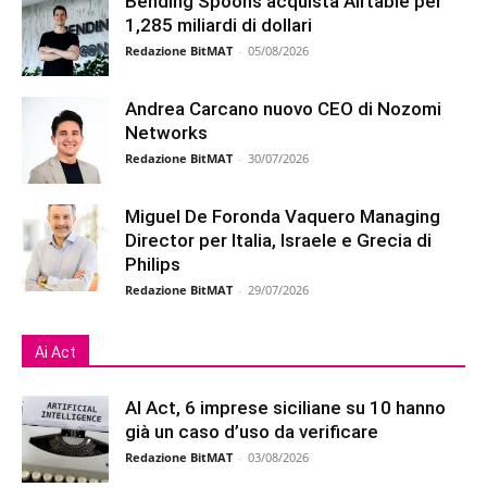
Bending Spoons acquista Airtable per
1,285 miliardi di dollari
Redazione BitMAT
-
05/08/2026
Andrea Carcano nuovo CEO di Nozomi
Networks
Redazione BitMAT
-
30/07/2026
Miguel De Foronda Vaquero Managing
Director per Italia, Israele e Grecia di
Philips
Redazione BitMAT
-
29/07/2026
Ai Act
AI Act, 6 imprese siciliane su 10 hanno
già un caso d’uso da verificare
Redazione BitMAT
-
03/08/2026