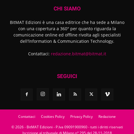
CHI SIAMO
BitMAT Edizioni è una casa editrice che ha sede a Milano
con una copertura a 360° per quanto riguarda la
comunicazione online ed offline rivolta agli specialisti
dell'lnformation & Communication Technology.
Contattaci:
redazione.bitmat@bitmat.it
SEGUICI
Contattaci
Cookies Policy
Privacy Policy
Redazione
© 2026 - BitMAT Edizioni - P.Iva 09091900960 - tutti i diritti riservati
Iscrizione al tribunale di Milano n° 295 del 28-11-2018