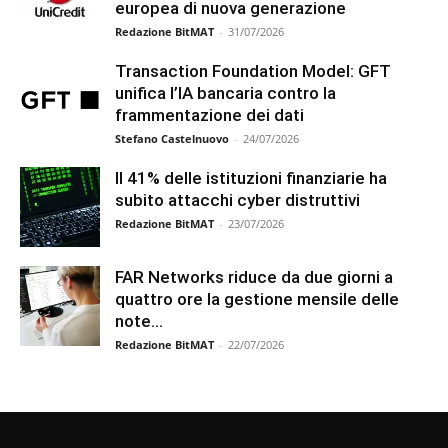
europea di nuova generazione
Redazione BitMAT
-
31/07/2026
Transaction Foundation Model: GFT
unifica l’IA bancaria contro la
frammentazione dei dati
Stefano Castelnuovo
-
24/07/2026
Il 41% delle istituzioni finanziarie ha
subito attacchi cyber distruttivi
Redazione BitMAT
-
23/07/2026
FAR Networks riduce da due giorni a
quattro ore la gestione mensile delle
note...
Redazione BitMAT
-
22/07/2026