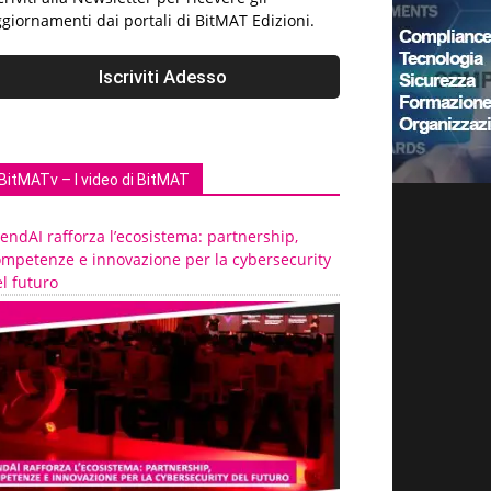
giornamenti dai portali di BitMAT Edizioni.
BitMATv – I video di BitMAT
endAI rafforza l’ecosistema: partnership,
ompetenze e innovazione per la cybersecurity
l futuro