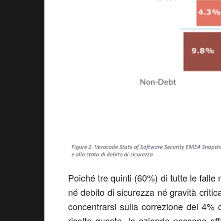
Poiché tre quinti (60%) di tutte le fal
né debito di sicurezza né gravità critica
concentrarsi sulla correzione del 4% c
risolte queste, le aziende possono affro