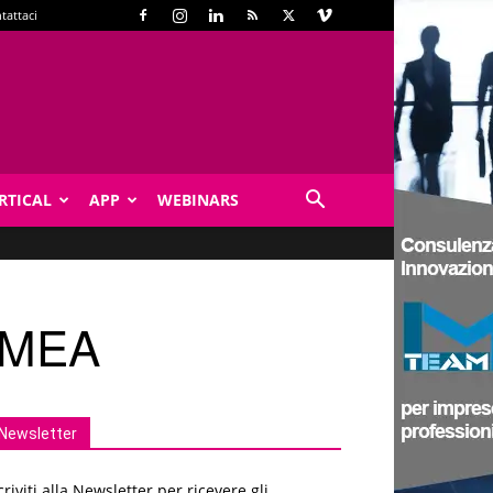
tattaci
RTICAL
APP
WEBINARS
 EMEA
Newsletter
criviti alla Newsletter per ricevere gli