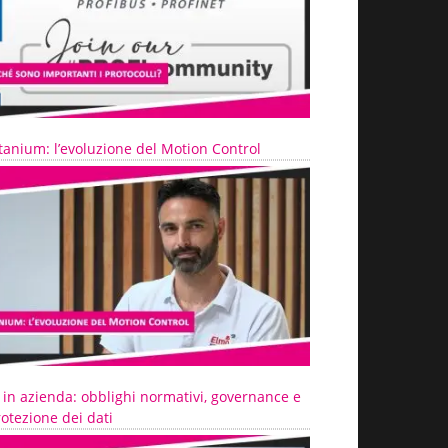
tanium: l’evoluzione del Motion Control
 in azienda: obblighi normativi, governance e
otezione dei dati