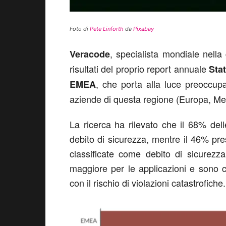
Foto di
Pete Linforth
da
Pixabay
, specialista mondiale nella 
Veracode
risultati del proprio report annuale
Sta
, che porta alla luce preoccupan
EMEA
aziende di questa regione (Europa, Med
La ricerca ha rilevato che il 68% de
debito di sicurezza, mentre il 46% pres
classificate come debito di sicurezza 
maggiore per le applicazioni e sono 
con il rischio di violazioni catastrofiche.