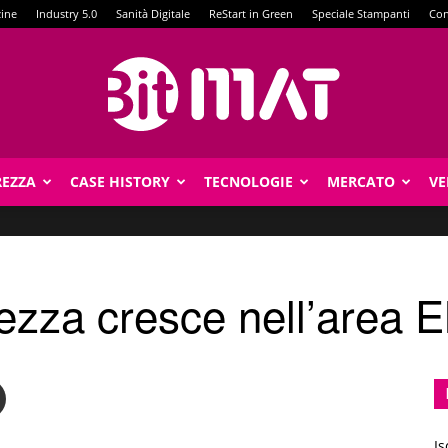
zine
Industry 5.0
Sanità Digitale
ReStart in Green
Speciale Stampanti
Con
REZZA
CASE HISTORY
TECNOLOGIE
MERCATO
VE
BitMat
urezza cresce nell’area
Is