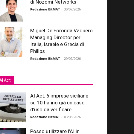
di Nozomi Networks
Redazione BitMAT
-
30/07/2026
Miguel De Foronda Vaquero
Managing Director per
Italia, Israele e Grecia di
Philips
Redazione BitMAT
-
29/07/2026
Ai Act
AI Act, 6 imprese siciliane
su 10 hanno già un caso
d’uso da verificare
Redazione BitMAT
-
03/08/2026
Posso utilizzare l’AI in