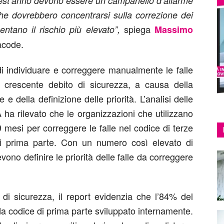
quest’anno devono essere un campanello d’allarme
he dovrebbero concentrarsi sulla correzione dei
spiega
entano il rischio più elevato”,
Massimo
acode.
di individuare e correggere manualmente le falle
 crescente debito di sicurezza, a causa della
 e della definizione delle priorità. L’analisi delle
 ha rilevato che le organizzazioni che utilizzano
mesi per correggere le falle nel codice di terze
 di prima parte. Con un numero così elevato di
evono definire le priorità delle falle da correggere
 di sicurezza, il report evidenzia che l’84% del
da codice di prima parte sviluppato internamente.