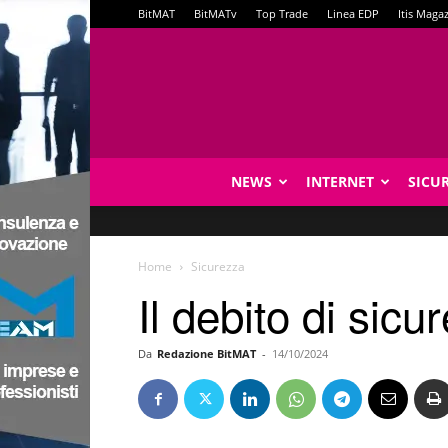
BitMAT
BitMATv
Top Trade
Linea EDP
Itis Maga
NEWS
INTERNET
SICU
Home
Sicurezza
Il debito di sic
Da
Redazione BitMAT
-
14/10/2024