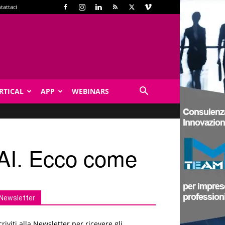
tattaci
RTICAL
APP
WEBINARS
l’AI. Ecco come
Newsletter
criviti alla Newsletter per ricevere gli