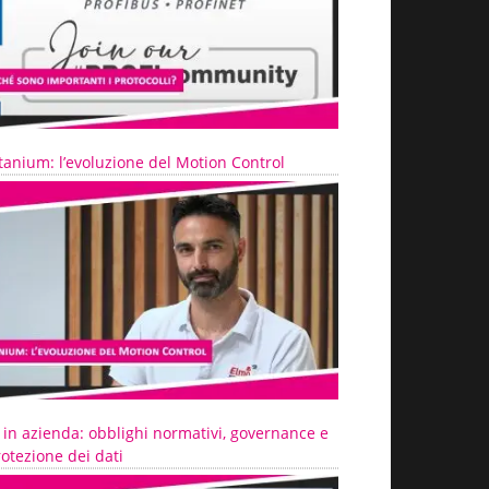
tanium: l’evoluzione del Motion Control
 in azienda: obblighi normativi, governance e
otezione dei dati