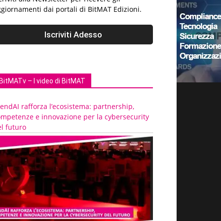
giornamenti dai portali di BitMAT Edizioni.
BitMATv – I video di BitMAT
endAI rafforza l’ecosistema: partnership,
ompetenze e innovazione per la cybersecurity
l futuro