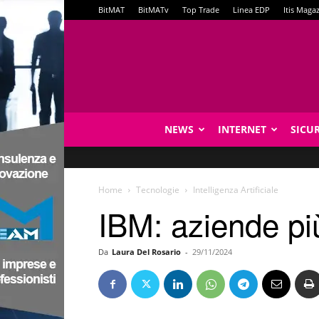
BitMAT
BitMATv
Top Trade
Linea EDP
Itis Maga
NEWS
INTERNET
SICU
Home
Tecnologie
Intelligenza Artificiale
IBM: aziende pi
Da
Laura Del Rosario
-
29/11/2024