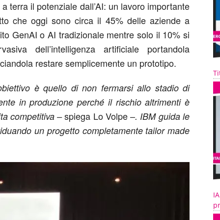
 a terra il potenziale dall’AI: un lavoro importante
tto che oggi sono circa il 45% delle aziende a
ito GenAI o AI tradizionale mentre solo il 10% si
iva dell’intelligenza artificiale portandola
ciandola restare semplicemente un prototipo.
Ti
biettivo è quello di non fermarsi allo stadio di
ente in produzione perché il rischio altrimenti è
spiega Lo Volpe –
ita competitiva –
. IBM guida le
ividuando un progetto completamente tailor made
IA
pr