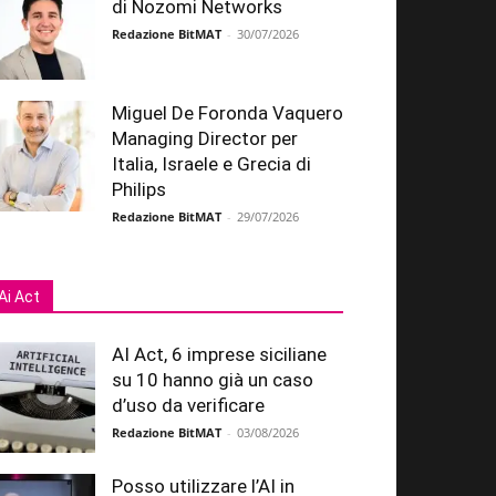
di Nozomi Networks
Redazione BitMAT
-
30/07/2026
Miguel De Foronda Vaquero
Managing Director per
Italia, Israele e Grecia di
Philips
Redazione BitMAT
-
29/07/2026
Ai Act
AI Act, 6 imprese siciliane
su 10 hanno già un caso
d’uso da verificare
Redazione BitMAT
-
03/08/2026
Posso utilizzare l’AI in