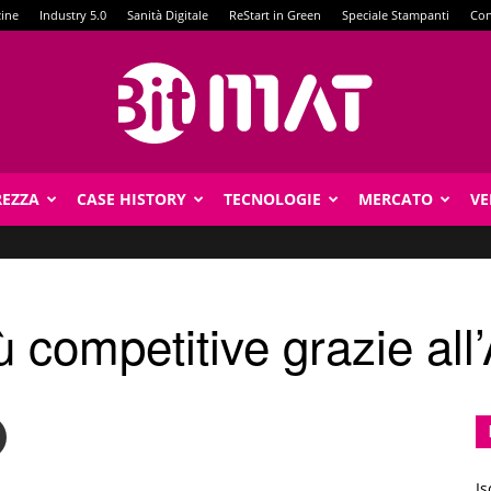
zine
Industry 5.0
Sanità Digitale
ReStart in Green
Speciale Stampanti
Con
REZZA
CASE HISTORY
TECNOLOGIE
MERCATO
VE
BitMat
ù competitive grazie al
Is