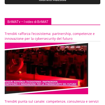
BitMATv – I video di BitMAT
TrendAI rafforza l’ecosistema: partnership, competenze e
innovazione per la cybersecurity del futuro
TrendAI punta sul canale: competenze, consulenza e servizi