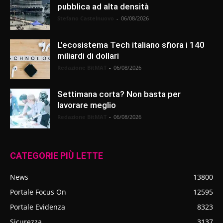
pubblica ad alta densità
Stefano Castelnuovo
-
06/08/2026
L’ecosistema Tech italiano sfiora i 140
miliardi di dollari
Redazione BitMAT
-
06/08/2026
Settimana corta? Non basta per
lavorare meglio
Redazione BitMAT
-
06/08/2026
CATEGORIE PIÙ LETTE
News
13800
Portale Focus On
12595
Portale Evidenza
8323
Sicurezza
3137