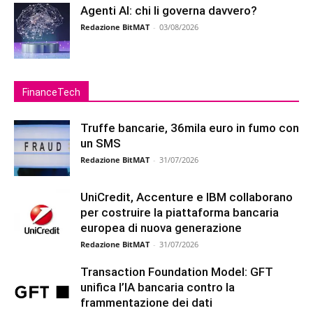
Agenti AI: chi li governa davvero?
Redazione BitMAT
-
03/08/2026
FinanceTech
Truffe bancarie, 36mila euro in fumo con
un SMS
Redazione BitMAT
-
31/07/2026
UniCredit, Accenture e IBM collaborano
per costruire la piattaforma bancaria
europea di nuova generazione
Redazione BitMAT
-
31/07/2026
Transaction Foundation Model: GFT
unifica l’IA bancaria contro la
frammentazione dei dati