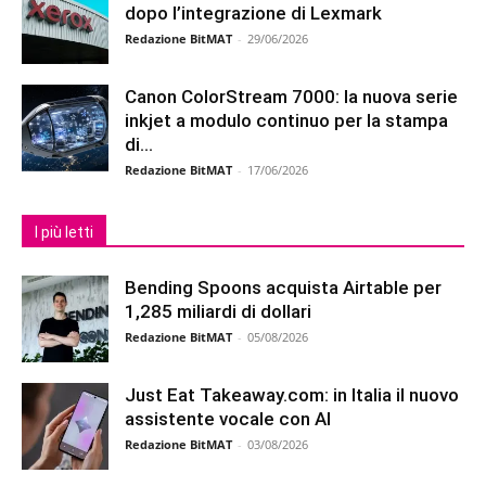
dopo l’integrazione di Lexmark
Redazione BitMAT
-
29/06/2026
Canon ColorStream 7000: la nuova serie
inkjet a modulo continuo per la stampa
di...
Redazione BitMAT
-
17/06/2026
I più letti
Bending Spoons acquista Airtable per
1,285 miliardi di dollari
Redazione BitMAT
-
05/08/2026
Just Eat Takeaway.com: in Italia il nuovo
assistente vocale con AI
Redazione BitMAT
-
03/08/2026