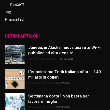
FantaICT
.ing
FinanceTech
ULTIMI ARTICOLI
Juneau, in Alaska, nuova una rete Wi-Fi
pubblica ad alta densità
Stefano Castelnuovo
-
06/08/2026
L’ecosistema Tech italiano sfiora i 140
miliardi di dollari
Redazione BitMAT
-
06/08/2026
Settimana corta? Non basta per
lavorare meglio
Redazione BitMAT
-
06/08/2026