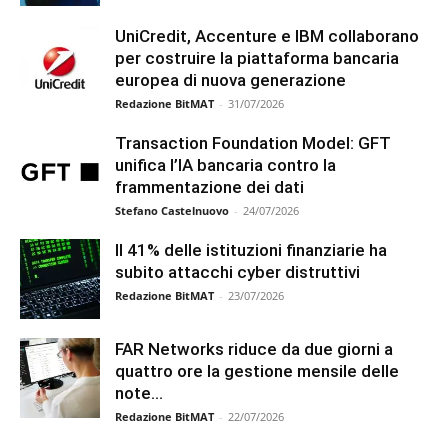
UniCredit, Accenture e IBM collaborano
per costruire la piattaforma bancaria
europea di nuova generazione
Redazione BitMAT
-
31/07/2026
Transaction Foundation Model: GFT
unifica l’IA bancaria contro la
frammentazione dei dati
Stefano Castelnuovo
-
24/07/2026
Il 41% delle istituzioni finanziarie ha
subito attacchi cyber distruttivi
Redazione BitMAT
-
23/07/2026
FAR Networks riduce da due giorni a
quattro ore la gestione mensile delle
note...
Redazione BitMAT
-
22/07/2026