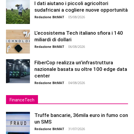
I dati aiutano i piccoli agricoltori
sudafricani a cogliere nuove opportunità
Redazione BitMAT
-
05/08/2026
L’ecosistema Tech italiano sfiora i 140
miliardi di dollari
Redazione BitMAT
-
06/08/2026
FiberCop realizza un’infrastruttura
nazionale basata su oltre 100 edge data
center
Redazione BitMAT
-
04/08/2026
FinanceTech
Truffe bancarie, 36mila euro in fumo con
un SMS
Redazione BitMAT
-
31/07/2026