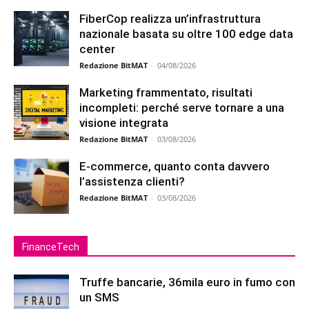
FiberCop realizza un’infrastruttura
nazionale basata su oltre 100 edge data
center
Redazione BitMAT
-
04/08/2026
Marketing frammentato, risultati
incompleti: perché serve tornare a una
visione integrata
Redazione BitMAT
-
03/08/2026
E-commerce, quanto conta davvero
l’assistenza clienti?
Redazione BitMAT
-
03/08/2026
FinanceTech
Truffe bancarie, 36mila euro in fumo con
un SMS