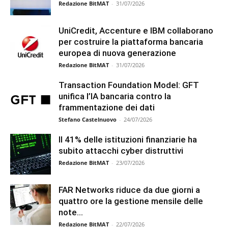
Redazione BitMAT
-
31/07/2026
UniCredit, Accenture e IBM collaborano
per costruire la piattaforma bancaria
europea di nuova generazione
Redazione BitMAT
-
31/07/2026
Transaction Foundation Model: GFT
unifica l’IA bancaria contro la
frammentazione dei dati
Stefano Castelnuovo
-
24/07/2026
Il 41% delle istituzioni finanziarie ha
subito attacchi cyber distruttivi
Redazione BitMAT
-
23/07/2026
FAR Networks riduce da due giorni a
quattro ore la gestione mensile delle
note...
Redazione BitMAT
-
22/07/2026