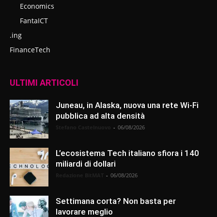
Economics
FantaICT
.ing
FinanceTech
ULTIMI ARTICOLI
Juneau, in Alaska, nuova una rete Wi-Fi
pubblica ad alta densità
Stefano Castelnuovo
-
06/08/2026
L’ecosistema Tech italiano sfiora i 140
miliardi di dollari
Redazione BitMAT
-
06/08/2026
Settimana corta? Non basta per
lavorare meglio