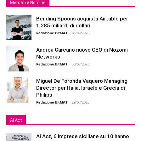
Mercati e Nomine
Bending Spoons acquista Airtable per
1,285 miliardi di dollari
Redazione BitMAT
-
05/08/2026
Andrea Carcano nuovo CEO di Nozomi
Networks
Redazione BitMAT
-
30/07/2026
Miguel De Foronda Vaquero Managing
Director per Italia, Israele e Grecia di
Philips
Redazione BitMAT
-
29/07/2026
Ai Act
AI Act, 6 imprese siciliane su 10 hanno