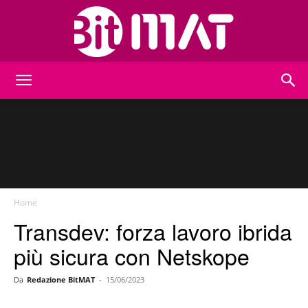
BitMat
Home
Transdev: forza lavoro ibrida
più sicura con Netskope
Da
Redazione BitMAT
-
15/06/2023