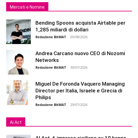
Mercati e Nomine
Bending Spoons acquista Airtable per
1,285 miliardi di dollari
Redazione BitMAT
-
05/08/2026
Andrea Carcano nuovo CEO di Nozomi
Networks
Redazione BitMAT
-
30/07/2026
Miguel De Foronda Vaquero Managing
Director per Italia, Israele e Grecia di
Philips
Redazione BitMAT
-
29/07/2026
Ai Act
AI Act, 6 imprese siciliane su 10 hanno