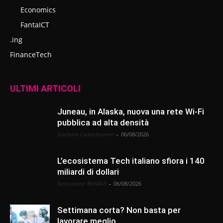
Economics
FantaICT
.ing
FinanceTech
ULTIMI ARTICOLI
Juneau, in Alaska, nuova una rete Wi-Fi
pubblica ad alta densità
Stefano Castelnuovo
-
06/08/2026
L’ecosistema Tech italiano sfiora i 140
miliardi di dollari
Redazione BitMAT
-
06/08/2026
Settimana corta? Non basta per
lavorare meglio