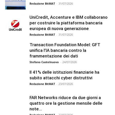
Redazione BitMAT
-
31/07/2026
UniCredit, Accenture e IBM collaborano
per costruire la piattaforma bancaria
europea di nuova generazione
Redazione BitMAT
-
31/07/2026
Transaction Foundation Model: GFT
unifica l’IA bancaria contro la
frammentazione dei dati
Stefano Castelnuovo
-
24/07/2026
Il 41% delle istituzioni finanziarie ha
subito attacchi cyber distruttivi
Redazione BitMAT
-
23/07/2026
FAR Networks riduce da due giorni a
quattro ore la gestione mensile delle
note...
Redazione BitMAT
-
22/07/2026