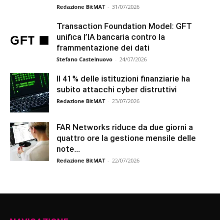
Redazione BitMAT
-
31/07/2026
Transaction Foundation Model: GFT
unifica l’IA bancaria contro la
frammentazione dei dati
Stefano Castelnuovo
-
24/07/2026
Il 41% delle istituzioni finanziarie ha
subito attacchi cyber distruttivi
Redazione BitMAT
-
23/07/2026
FAR Networks riduce da due giorni a
quattro ore la gestione mensile delle
note...
Redazione BitMAT
-
22/07/2026