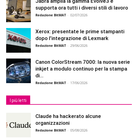
Jabra amplia la gamma Evolve3 e
supporta ora tutti i diversi stili di lavoro
Redazione BitMAT
-
02/07/2026
Xerox: presentate le prime stampanti
dopo l’integrazione di Lexmark
Redazione BitMAT
-
29/06/2026
Canon ColorStream 7000: la nuova serie
inkjet a modulo continuo per la stampa
di...
Redazione BitMAT
-
17/06/2026
I più letti
Claude ha hackerato alcune
organizzazioni
Redazione BitMAT
-
05/08/2026