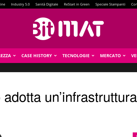
zine
Industry 5.0
Sanità Digitale
ReStart in Green
Speciale Stampanti
Con
REZZA
CASE HISTORY
TECNOLOGIE
MERCATO
VE
BitMat
adotta un’infrastruttura