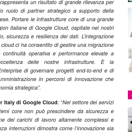
ppresenta un risultato di grande rilevanza per
io ruolo di partner strategico a supporto della
ese. Portare le infrastrutture core di una grande
on italiane di Google Cloud, ospitate nei nostri
lo, sicurezza e resilienza dei dati. L’integrazione
i cloud ci ha consentito di gestire una migrazione
 continuità operativa e performance elevate a
cellenza delle nostre infrastrutture. È la
nterprise di governare progetti end-to-end e di
ministrazione in percorsi di innovazione che
nomia strategica”.
: “
r Italy di Google Cloud
Nel settore dei servizi
istemi core non può prescindere da sicurezza e
ione dei carichi di lavoro altamente complessi e
nza interruzioni dimostra come l’innovazione sia