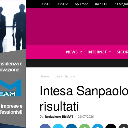
BitMAT
BitMATv
Top Trade
Linea EDP
Itis Maga
NEWS
INTERNET
SICU
Home
Case History
Intesa Sanpaolo 
risultati
Da
Redazione BitMAT
-
02/07/2026