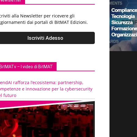
Newsletter
criviti alla Newsletter per ricevere gli
giornamenti dai portali di BitMAT Edizioni.
BitMATv – I video di BitMAT
endAI rafforza l’ecosistema: partnership,
ompetenze e innovazione per la cybersecurity
l futuro