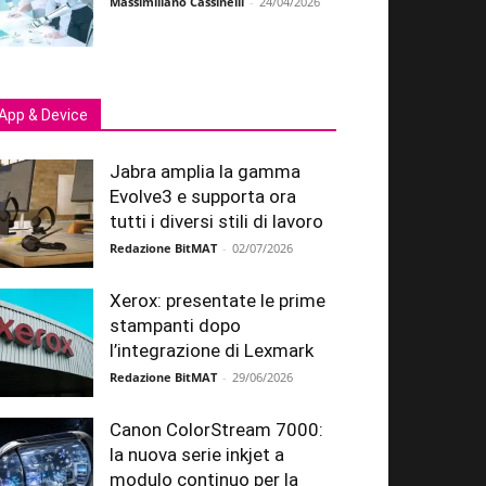
Massimiliano Cassinelli
-
24/04/2026
App & Device
Jabra amplia la gamma
Evolve3 e supporta ora
tutti i diversi stili di lavoro
Redazione BitMAT
-
02/07/2026
Xerox: presentate le prime
stampanti dopo
l’integrazione di Lexmark
Redazione BitMAT
-
29/06/2026
Canon ColorStream 7000:
la nuova serie inkjet a
modulo continuo per la