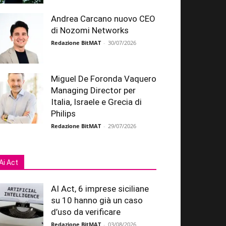
Andrea Carcano nuovo CEO
di Nozomi Networks
Redazione BitMAT
-
30/07/2026
Miguel De Foronda Vaquero
Managing Director per
Italia, Israele e Grecia di
Philips
Redazione BitMAT
-
29/07/2026
Ai Act
AI Act, 6 imprese siciliane
su 10 hanno già un caso
d’uso da verificare
Redazione BitMAT
-
03/08/2026