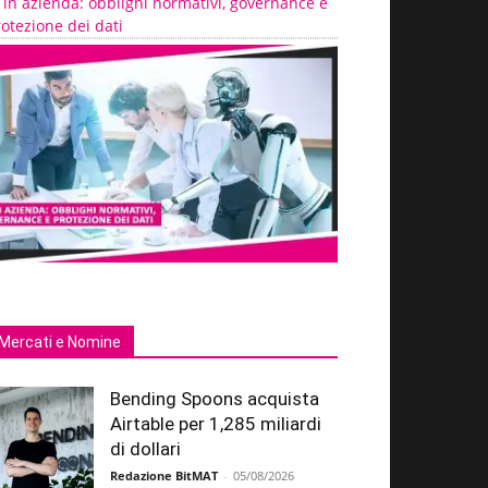
 in azienda: obblighi normativi, governance e
otezione dei dati
Mercati e Nomine
Bending Spoons acquista
Airtable per 1,285 miliardi
di dollari
Redazione BitMAT
-
05/08/2026