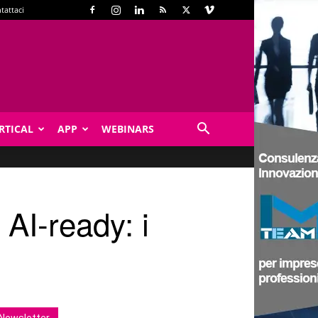
tattaci
RTICAL
APP
WEBINARS
 AI-ready: i