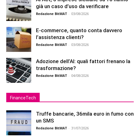
già un caso d’uso da verificare
Redazione BitMAT
-
03/08/2026
E-commerce, quanto conta davvero
l’assistenza clienti?
Redazione BitMAT
-
03/08/2026
Adozione dell’AI: quali fattori frenano la
trasformazione?
Redazione BitMAT
-
04/08/2026
FinanceTech
Truffe bancarie, 36mila euro in fumo con
un SMS
Redazione BitMAT
-
31/07/2026