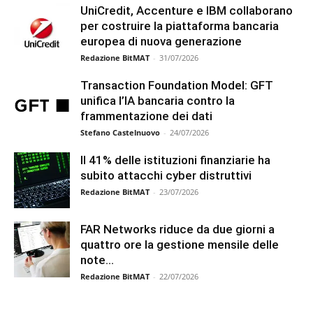
UniCredit, Accenture e IBM collaborano
per costruire la piattaforma bancaria
europea di nuova generazione
Redazione BitMAT
-
31/07/2026
Transaction Foundation Model: GFT
unifica l’IA bancaria contro la
frammentazione dei dati
Stefano Castelnuovo
-
24/07/2026
Il 41% delle istituzioni finanziarie ha
subito attacchi cyber distruttivi
Redazione BitMAT
-
23/07/2026
FAR Networks riduce da due giorni a
quattro ore la gestione mensile delle
note...
Redazione BitMAT
-
22/07/2026