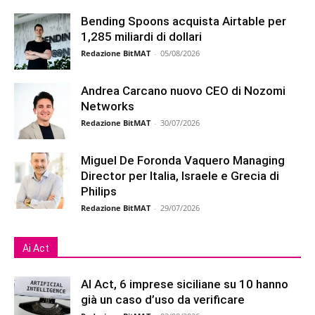
Bending Spoons acquista Airtable per
1,285 miliardi di dollari
Redazione BitMAT
-
05/08/2026
Andrea Carcano nuovo CEO di Nozomi
Networks
Redazione BitMAT
-
30/07/2026
Miguel De Foronda Vaquero Managing
Director per Italia, Israele e Grecia di
Philips
Redazione BitMAT
-
29/07/2026
Ai Act
AI Act, 6 imprese siciliane su 10 hanno
già un caso d’uso da verificare