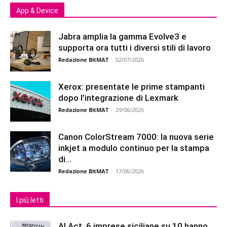
App & Device
Jabra amplia la gamma Evolve3 e
supporta ora tutti i diversi stili di lavoro
Redazione BitMAT
-
02/07/2026
Xerox: presentate le prime stampanti
dopo l’integrazione di Lexmark
Redazione BitMAT
-
29/06/2026
Canon ColorStream 7000: la nuova serie
inkjet a modulo continuo per la stampa
di...
Redazione BitMAT
-
17/06/2026
I più letti
AI Act, 6 imprese siciliane su 10 hanno