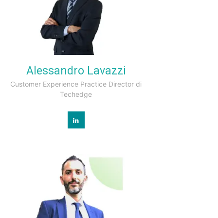
Alessandro Lavazzi
Customer Experience Practice Director di
Techedge