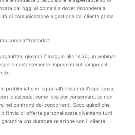
ni e le modalità di acquisto e le aspettative sono
ovate dall’oggi al domani a dover rispondere a
ità di comunicazione e gestione del cliente prima
, ma come affrontarla?
rganizza, giovedì 7 maggio alle 14.30, un webinar
i esperti costantemente impegnati sul campo nel
nto.
e problematiche legate all’utilizzo dell’esperienza,
i con le aziende, come leva per conservare, se non
o nei confronti dei concorrenti. Ecco quindi che
a o l’invio di offerte personalizzate diventano tutti
 garantire una duratura relazione con il cliente