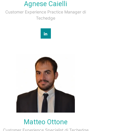
Agnese Caielli
Customer Experience Practice Manager di
Techedge
Matteo Ottone
Customer Experience Specialist di Techedge