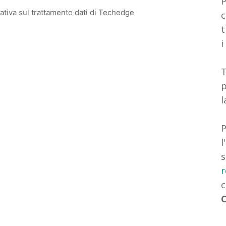
P
mativa sul trattamento dati di Techedge
c
t
i
T
p
l
P
l
s
r
C