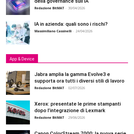
della governance sull’IA
Redazione BitMAT
-
30/04/2026
IA in azienda: quali sono i rischi?
Massimiliano Cassinelli
-
24/04/2026
App & Device
Jabra amplia la gamma Evolve3 e
supporta ora tutti i diversi stili di lavoro
Redazione BitMAT
-
02/07/2026
Xerox: presentate le prime stampanti
dopo l’integrazione di Lexmark
Redazione BitMAT
-
29/06/2026
Canon ColorStream 7000: la nuova serie