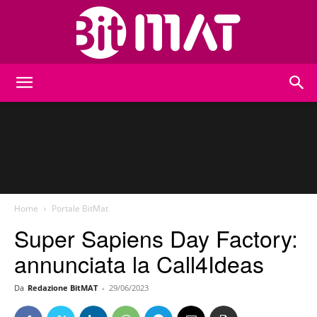
BitMat
Home
Portale BitMat
Super Sapiens Day Factory:
annunciata la Call4Ideas
Da
Redazione BitMAT
-
29/06/2023