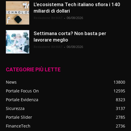
L’ecosistema Tech italiano sfiora i 140
miliardi di dollari
Redazione BitMAT
-
06/08/2026
Settimana corta? Non basta per
lavorare meglio
Redazione BitMAT
-
06/08/2026
CATEGORIE PIÙ LETTE
News
13800
Portale Focus On
12595
Portale Evidenza
8323
Sicurezza
3137
Portale Slider
2785
FinanceTech
2736