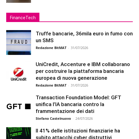
FinanceTech
Truffe bancarie, 36mila euro in fumo con
un SMS
Redazione BitMAT
-
31/07/2026
UniCredit, Accenture e IBM collaborano
per costruire la piattaforma bancaria
europea di nuova generazione
Redazione BitMAT
-
31/07/2026
Transaction Foundation Model: GFT
unifica l’IA bancaria contro la
frammentazione dei dati
Stefano Castelnuovo
-
24/07/2026
Il 41% delle istituzioni finanziarie ha
subito attacchi cyber distruttivi