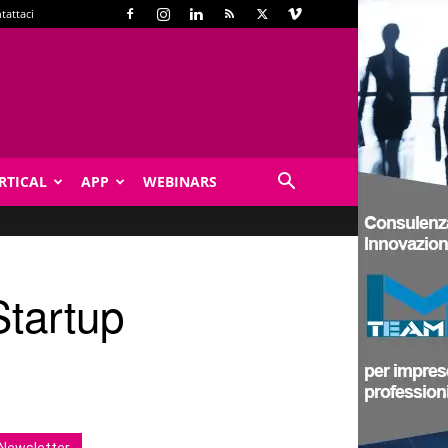
tattaci
RTICAL
APP
WEBINARS
Startup