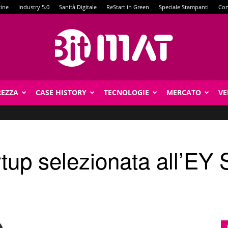
zine
Industry 5.0
Sanità Digitale
ReStart in Green
Speciale Stampanti
Con
REZZA
CASE HISTORY
TECNOLOGIE
MERCATO
VE
BitMat
rtup selezionata all’EY 