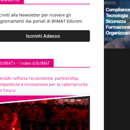
Newsletter
criviti alla Newsletter per ricevere gli
giornamenti dai portali di BitMAT Edizioni.
BitMATv – I video di BitMAT
endAI rafforza l’ecosistema: partnership,
ompetenze e innovazione per la cybersecurity
l futuro