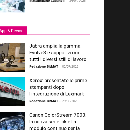
Massimiliano Cassinelli
-
24/04/2026
App & Device
Jabra amplia la gamma
Evolve3 e supporta ora
tutti i diversi stili di lavoro
Redazione BitMAT
-
02/07/2026
Xerox: presentate le prime
stampanti dopo
l’integrazione di Lexmark
Redazione BitMAT
-
29/06/2026
Canon ColorStream 7000:
la nuova serie inkjet a
modulo continuo per la