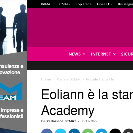
BitMAT
BitMATv
Top Trade
Linea EDP
Itis Maga
NEWS
INTERNET
SICU
Home
Portale BitMat
Portale Focus On
Eoliann è la sta
Academy
Da
Redazione BitMAT
-
08/11/2022