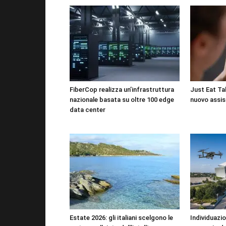
FiberCop realizza un’infrastruttura
Just Eat Tak
nazionale basata su oltre 100 edge
nuovo assis
data center
Estate 2026: gli italiani scelgono le
Individuazio