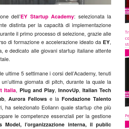
one dell’
: selezionata la
EY Startup Academy
te distinta per la capacità di implementazione
T
durante il primo processo di selezione, grazie alle
co
rso di formazione e accelerazione ideato da
,
EY
st
a, e dedicato alle giovani startup italiane attente
tale.
e ultime 5 settimane i corsi dell’Academy, tenuti
un’ultima giornata di pitch, durante la quale la
,
,
,
 Italia
Plug and Play
InnovUp
Italian Tech
,
e la
ub
Aurora Fellows
Fondazione Talento
ori, ha selezionato Eoliann quale startup che più
luppare le competenze essenziali per la gestione
Pe
 Model, l’organizzazione interna, il public