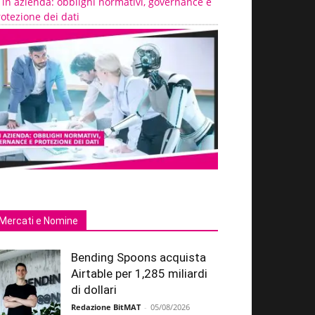
 in azienda: obblighi normativi, governance e
otezione dei dati
Mercati e Nomine
Bending Spoons acquista
Airtable per 1,285 miliardi
di dollari
Redazione BitMAT
-
05/08/2026