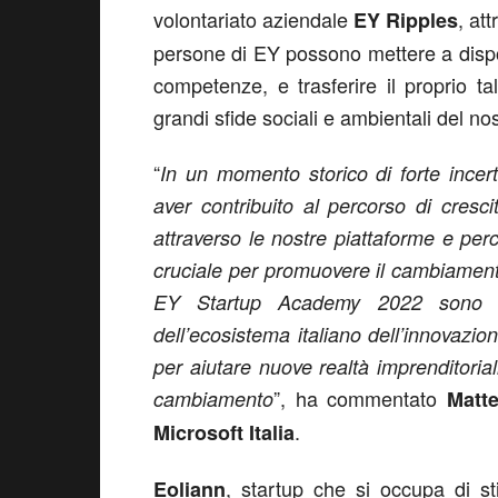
volontariato aziendale
, at
EY Ripples
persone di EY possono mettere a dispo
competenze, e trasferire il proprio tal
grandi sfide sociali e ambientali del no
“
In un momento storico di forte incert
aver contribuito al percorso di cresc
attraverso le nostre piattaforme e perc
cruciale per promuovere il cambiamento
EY Startup Academy 2022 sono fon
dell’ecosistema italiano dell’innovazi
per aiutare nuove realtà imprenditoria
”, ha commentato
cambiamento
Matte
.
Microsoft Italia
, startup che si occupa di s
Eoliann