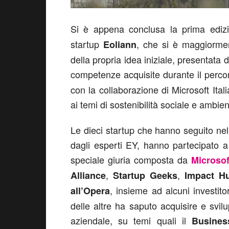
Si è appena conclusa la prima edizi
startup
, che si è maggiormen
Eoliann
della propria idea iniziale, presentata 
competenze acquisite durante il perco
con la collaborazione di Microsoft Itali
ai temi di sostenibilità sociale e ambien
Le dieci startup che hanno seguito nell
dagli esperti EY, hanno partecipato a 
speciale giuria composta da
Microsoft
,
,
Alliance
Startup Geeks
Impact H
, insieme ad alcuni investit
all’Opera
delle altre ha saputo acquisire e svi
aziendale, su temi quali il
Business