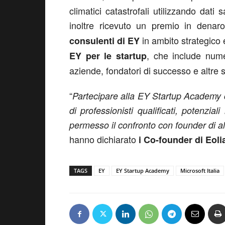
climatici catastrofali utilizzando dati sa
inoltre ricevuto un premio in dena
in ambito strategico e
consulenti di EY
, che include nume
EY per le startup
aziende, fondatori di successo e altre s
“
Partecipare alla EY Startup Academy c
di professionisti qualificati, potenzia
permesso il confronto con founder di altre
hanno dichiarato
i Co-founder di Eol
TAGS
EY
EY Startup Academy
Microsoft Italia