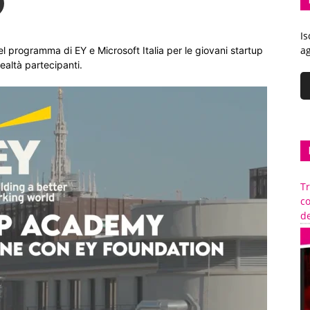
Is
ag
l programma di EY e Microsoft Italia per le giovani startup
realtà partecipanti.
Tr
c
de