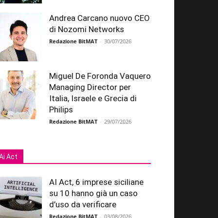
Andrea Carcano nuovo CEO
di Nozomi Networks
Redazione BitMAT
-
30/07/2026
Miguel De Foronda Vaquero
Managing Director per
Italia, Israele e Grecia di
Philips
Redazione BitMAT
-
29/07/2026
Ai Act
AI Act, 6 imprese siciliane
su 10 hanno già un caso
d’uso da verificare
Redazione BitMAT
-
03/08/2026