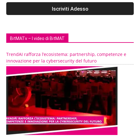
BitMATv – I video di BitMAT
TrendAI rafforza l’ecosistema: partnership, competenze e
innovazione per la cybersecurity del futuro