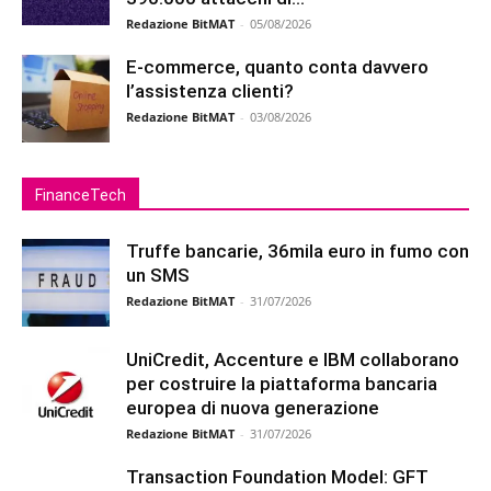
Redazione BitMAT
-
05/08/2026
E-commerce, quanto conta davvero
l’assistenza clienti?
Redazione BitMAT
-
03/08/2026
FinanceTech
Truffe bancarie, 36mila euro in fumo con
un SMS
Redazione BitMAT
-
31/07/2026
UniCredit, Accenture e IBM collaborano
per costruire la piattaforma bancaria
europea di nuova generazione
Redazione BitMAT
-
31/07/2026
Transaction Foundation Model: GFT