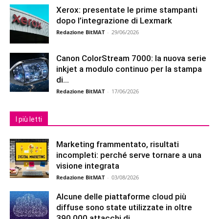
Xerox: presentate le prime stampanti
dopo l’integrazione di Lexmark
Redazione BitMAT
-
29/06/2026
Canon ColorStream 7000: la nuova serie
inkjet a modulo continuo per la stampa
di...
Redazione BitMAT
-
17/06/2026
I più letti
Marketing frammentato, risultati
incompleti: perché serve tornare a una
visione integrata
Redazione BitMAT
-
03/08/2026
Alcune delle piattaforme cloud più
diffuse sono state utilizzate in oltre
390.000 attacchi di...