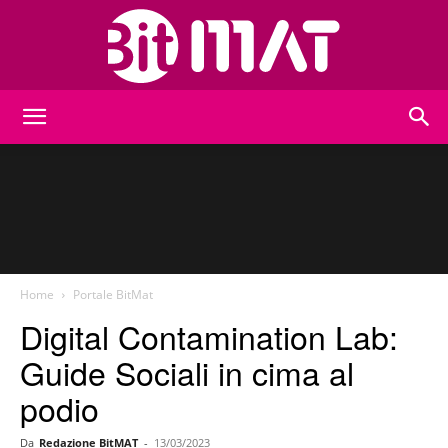
BitMat
Home
Portale BitMat
Digital Contamination Lab:
Guide Sociali in cima al
podio
Da
Redazione BitMAT
-
13/03/2023