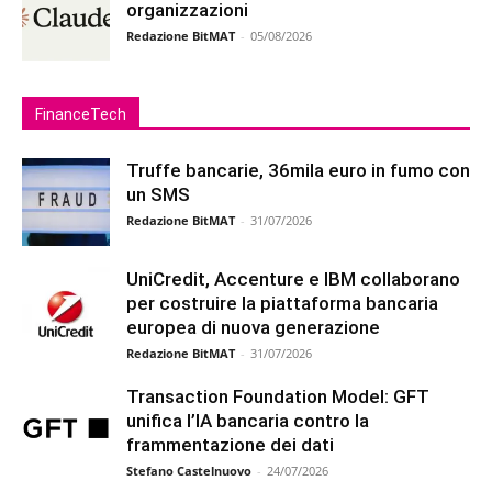
organizzazioni
Redazione BitMAT
-
05/08/2026
FinanceTech
Truffe bancarie, 36mila euro in fumo con
un SMS
Redazione BitMAT
-
31/07/2026
UniCredit, Accenture e IBM collaborano
per costruire la piattaforma bancaria
europea di nuova generazione
Redazione BitMAT
-
31/07/2026
Transaction Foundation Model: GFT
unifica l’IA bancaria contro la
frammentazione dei dati
Stefano Castelnuovo
-
24/07/2026