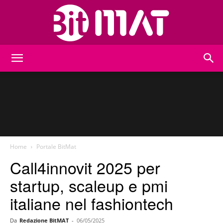
BitMat
Home
Portale BitMat
Call4innovit 2025 per
startup, scaleup e pmi
italiane nel fashiontech
Da
Redazione BitMAT
-
06/05/2025