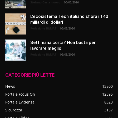
Stefano Castelnuovo
-
06/08/2026
L’ecosistema Tech italiano sfiora i 140
miliardi di dollari
Redazione BitMAT
-
06/08/2026
Settimana corta? Non basta per
lavorare meglio
Redazione BitMAT
-
06/08/2026
CATEGORIE PIÙ LETTE
News
13800
Portale Focus On
12595
Portale Evidenza
8323
Sicurezza
3137
Portale Slider
2785